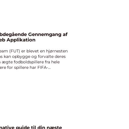
ybdegående Gennemgang af
eb Applikation
eam (FUT) er blevet en hjørnesten
ans kan opbygge og forvalte deres
ægte fodboldspillere fra hele
ere for spillere har FIFA-
ative guide til din næste