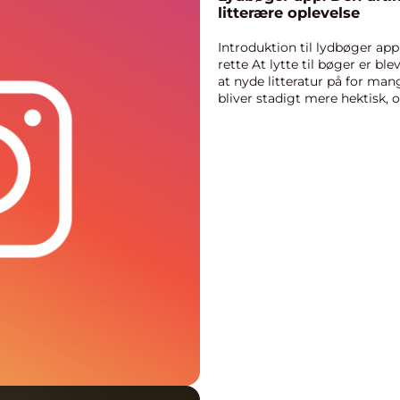
litterære oplevelse
Introduktion til lydbøger ap
rette At lytte til bøger er 
at nyde litteratur på for man
bliver stadigt mere hektisk, og