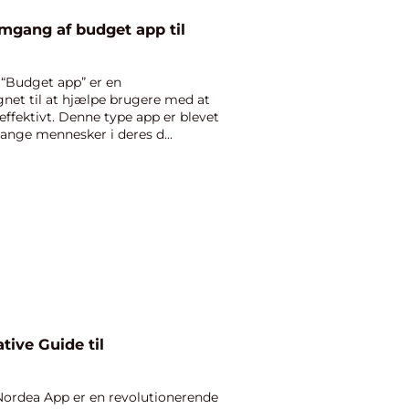
gang af budget app til
 “Budget app” er en
gnet til at hjælpe brugere med at
ffektivt. Denne type app er blevet
nge mennesker i deres d...
ive Guide til
Nordea App er en revolutionerende