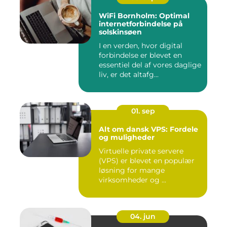
WiFi Bornholm: Optimal
internetforbindelse på
solskinsøen
I en verden, hvor digital
forbindelse er blevet en
essentiel del af vores daglige
liv, er det altafg...
01. sep
Alt om dansk VPS: Fordele
og muligheder
Virtuelle private servere
(VPS) er blevet en populær
løsning for mange
virksomheder og ...
04. jun