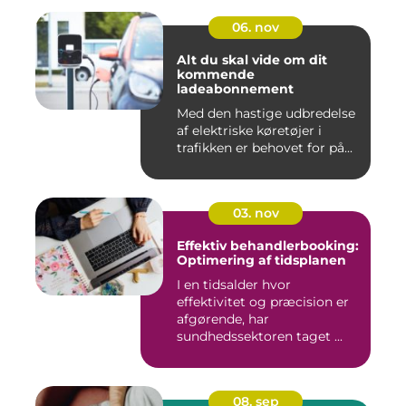
06. nov
Alt du skal vide om dit
kommende
ladeabonnement
Med den hastige udbredelse
af elektriske køretøjer i
trafikken er behovet for på...
03. nov
Effektiv behandlerbooking:
Optimering af tidsplanen
I en tidsalder hvor
effektivitet og præcision er
afgørende, har
sundhedssektoren taget ...
08. sep