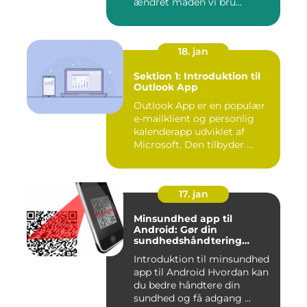
ændret måden vi bru...
18. jan
Sektion 1: Introduktion til
Outlook App
Outlook App er en populær
e-mailklient og personlig
kalenderapp udviklet af
Microsoft. Den tilbyder ...
17. jan
Minsundhed app til
Android: Gør din
sundhedshåndtering
nemmere og mere effektiv
Introduktion til minsundhed
app til Android Hvordan kan
du bedre håndtere din
sundhed og få adgang ...