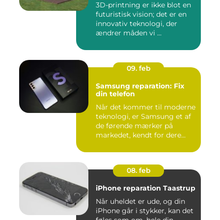
3D-printning er ikke blot en
futuristisk vision; det er en
innovativ teknologi, der
ændrer måden vi ...
09. feb
Samsung reparation: Fix
din telefon
Når det kommer til moderne
teknologi, er Samsung et af
de førende mærker på
markedet, kendt for dere...
08. feb
iPhone reparation Taastrup
Når uheldet er ude, og din
iPhone går i stykker, kan det