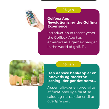
16. jan
Golfbox App:
Revolutionizing the Golfing
Experience
Introduction In recent years,
the Golfbox App has
emerged as a game-changer
in the world of golf. T...
16. jan
Den danske bankapp er en
innovativ og moderne
løsning, der gør det nemt
og bekvemt for danskere
Appen tilbyder en bred vifte
at administrere deres
af funktioner lige fra at se
økonomiske forhold
saldo og transaktioner til at
overføre pen...