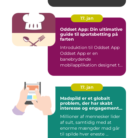
17. jan
Oddset App: Din ultimative
guide til sportsbetting på
farten
Introduktion til Oddset App
Oddset App er en
banebrydende
mobilapplikation designet til
sportsbetti...
17. jan
Madspild er et globalt
problem, der har skabt
interesse og engagement
fra en bred vifte af
Millioner af mennesker lider
mennesker verden over
af sult, samtidig med at
enorme mængder mad går
til spilde hver eneste ...