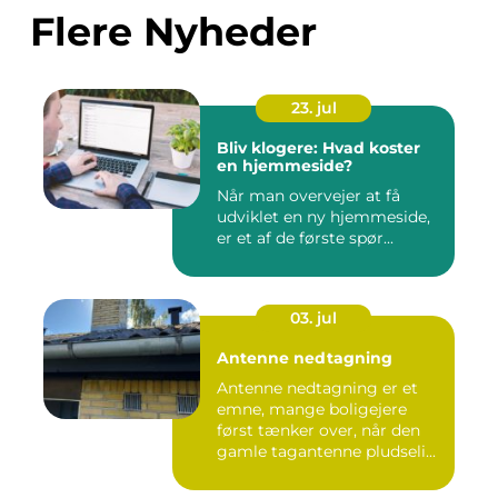
Flere Nyheder
23. jul
Bliv klogere: Hvad koster
en hjemmeside?
Når man overvejer at få
udviklet en ny hjemmeside,
er et af de første spør...
03. jul
Antenne nedtagning
Antenne nedtagning er et
emne, mange boligejere
først tænker over, når den
gamle tagantenne pludseli...