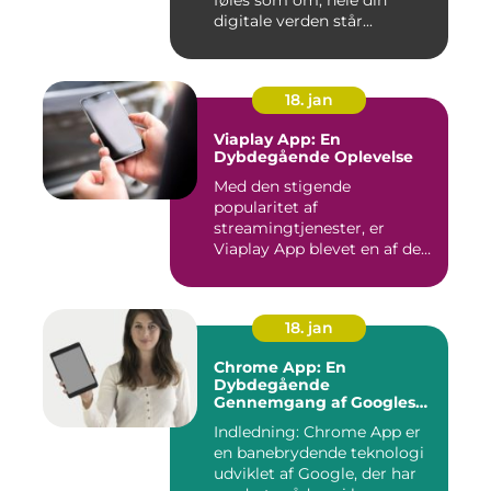
føles som om, hele din
digitale verden står...
18. jan
Viaplay App: En
Dybdegående Oplevelse
Med den stigende
popularitet af
streamingtjenester, er
Viaplay App blevet en af de
førende platforme...
18. jan
Chrome App: En
Dybdegående
Gennemgang af Googles
Revolutionerende Web-
Indledning: Chrome App er
applikationer
en banebrydende teknologi
udviklet af Google, der har