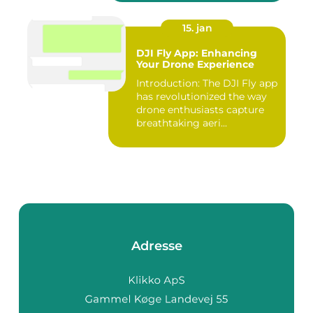
15. jan
DJI Fly App: Enhancing
Your Drone Experience
Introduction: The DJI Fly app
has revolutionized the way
drone enthusiasts capture
breathtaking aeri...
Adresse