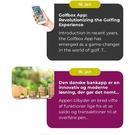
16. jan
Golfbox App:
Revolutionizing the Golfing
Experience
Introduction In recent years,
the Golfbox App has
emerged as a game-changer
in the world of golf. T...
16. jan
Den danske bankapp er en
innovativ og moderne
løsning, der gør det nemt
og bekvemt for danskere
Appen tilbyder en bred vifte
at administrere deres
af funktioner lige fra at se
økonomiske forhold
saldo og transaktioner til at
overføre pen...