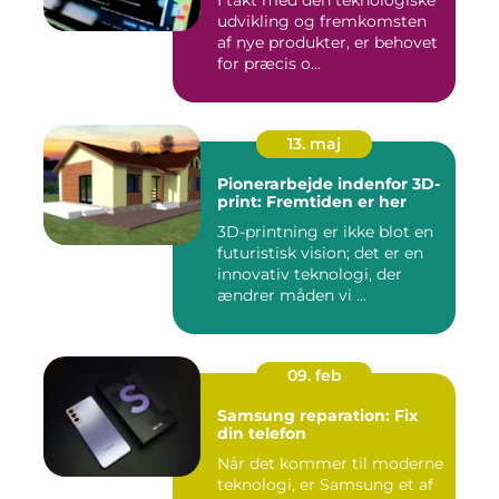
udvikling og fremkomsten
af nye produkter, er behovet
for præcis o...
13. maj
Pionerarbejde indenfor 3D-
print: Fremtiden er her
3D-printning er ikke blot en
futuristisk vision; det er en
innovativ teknologi, der
ændrer måden vi ...
09. feb
Samsung reparation: Fix
din telefon
Når det kommer til moderne
teknologi, er Samsung et af