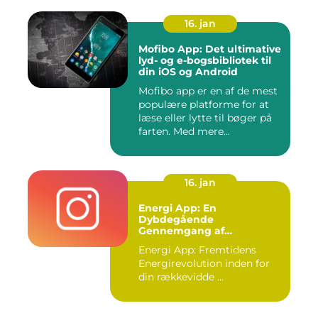
16. jan
Mofibo App: Det ultimative
lyd- og e-bogsbibliotek til
din iOS og Android
Mofibo app er en af de mest
populære platforme for at
læse eller lytte til bøger på
farten. Med mere...
16. jan
Energi App: En
Dybdegående
Gennemgang af
Fremtidens
Energi App: Fremtidens
Energirevolution
Energirevolution inden for
din rækkevidde ...