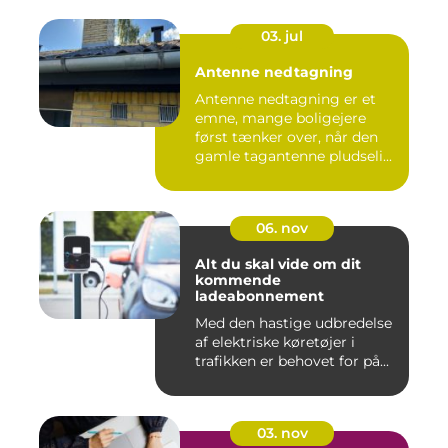
03. jul
Antenne nedtagning
Antenne nedtagning er et
emne, mange boligejere
først tænker over, når den
gamle tagantenne pludseli...
06. nov
Alt du skal vide om dit
kommende
ladeabonnement
Med den hastige udbredelse
af elektriske køretøjer i
trafikken er behovet for på...
03. nov