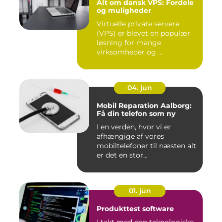
Alt om dansk VPS: Fordele
og muligheder
Virtuelle private servere
(VPS) er blevet en populær
løsning for mange
virksomheder og ...
04. jun
Mobil Reparation Aalborg:
Få din telefon som ny
I en verden, hvor vi er
afhængige af vores
mobiltelefoner til næsten alt,
er det en stor...
01. jun
Produkttest software
I takt med den teknologiske