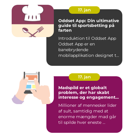
17. jan
Oddset App: Din ultimative
guide til sportsbetting på
farten
Introduktion til Oddset App
Oddset App er en
banebrydende
mobilapplikation designet til
sportsbetti...
17. jan
Madspild er et globalt
problem, der har skabt
interesse og engagement
fra en bred vifte af
Millioner af mennesker lider
mennesker verden over
af sult, samtidig med at
enorme mængder mad går
til spilde hver eneste ...