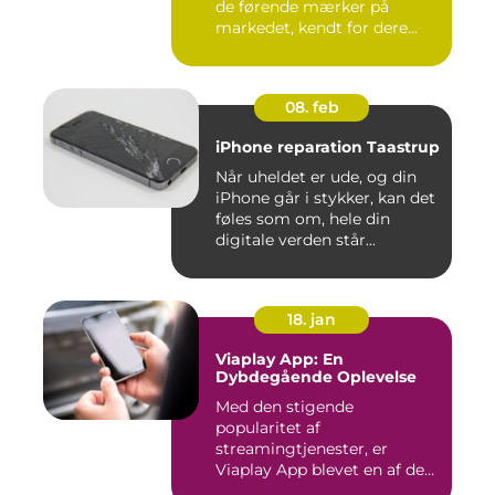
de førende mærker på
markedet, kendt for dere...
08. feb
iPhone reparation Taastrup
Når uheldet er ude, og din
iPhone går i stykker, kan det
føles som om, hele din
digitale verden står...
18. jan
Viaplay App: En
Dybdegående Oplevelse
Med den stigende
popularitet af
streamingtjenester, er
Viaplay App blevet en af de
førende platforme...