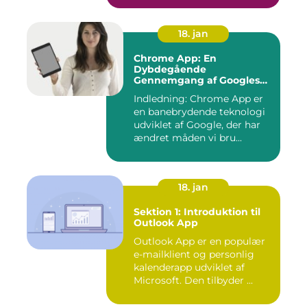
18. jan
Chrome App: En
Dybdegående
Gennemgang af Googles
Revolutionerende Web-
Indledning: Chrome App er
applikationer
en banebrydende teknologi
udviklet af Google, der har
ændret måden vi bru...
18. jan
Sektion 1: Introduktion til
Outlook App
Outlook App er en populær
e-mailklient og personlig
kalenderapp udviklet af
Microsoft. Den tilbyder ...