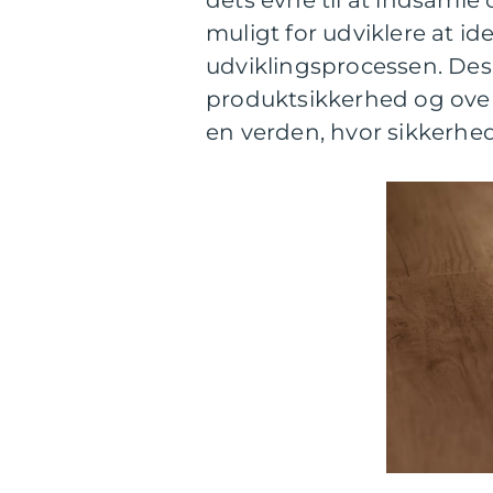
dets evne til at indsamle 
muligt for udviklere at iden
udviklingsprocessen. Des
produktsikkerhed og overh
en verden, hvor sikkerhed