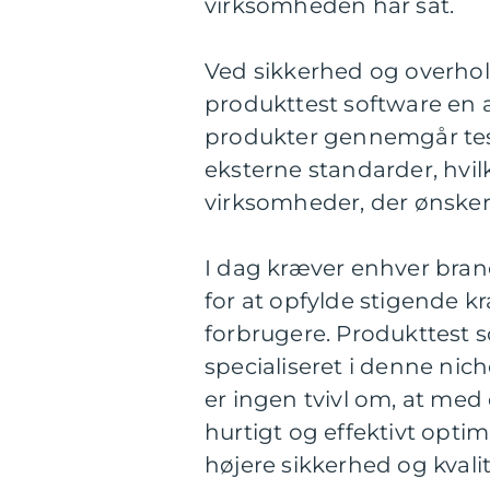
virksomheden har sat.
Ved sikkerhed og overhol
produkttest software en af
produkter gennemgår tes
eksterne standarder, hvilke
virksomheder, der ønsker 
I dag kræver enhver bran
for at opfylde stigende k
forbrugere. Produkttest s
specialiseret i denne nic
er ingen tvivl om, at med
hurtigt og effektivt opt
højere sikkerhed og kvalit