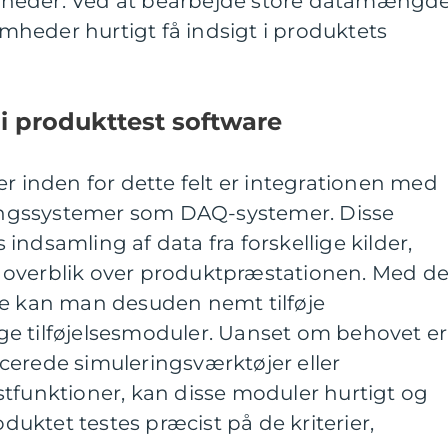
heder. Ved at bearbejde store datamængd
heder hurtigt få indsigt i produktets
i produkttest software
er inden for dette felt er integrationen med
ngssystemer som DAQ-systemer. Disse
indsamling af data fra forskellige kilder,
ret overblik over produktpræstationen. Med d
re kan man desuden nemt tilføje
lige tilføjelsesmoduler. Uanset om behovet er
cerede simuleringsværktøjer eller
stfunktioner, kan disse moduler hurtigt og
oduktet testes præcist på de kriterier,