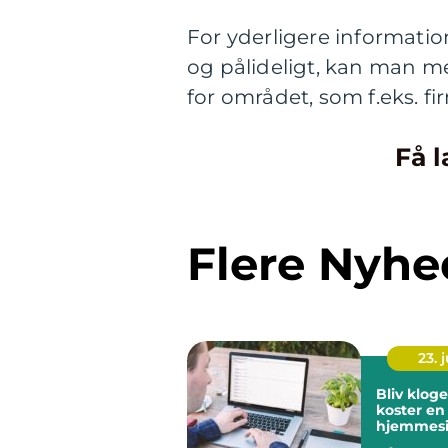
For yderligere informatio
og pålideligt, kan man me
for området, som f.eks. f
Få l
Flere Nyhe
23. j
Bliv klog
koster en
hjemmesi