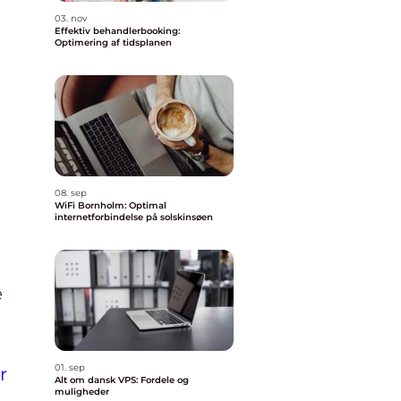
03. nov
Effektiv behandlerbooking:
Optimering af tidsplanen
08. sep
WiFi Bornholm: Optimal
internetforbindelse på solskinsøen
e
01. sep
r
Alt om dansk VPS: Fordele og
muligheder