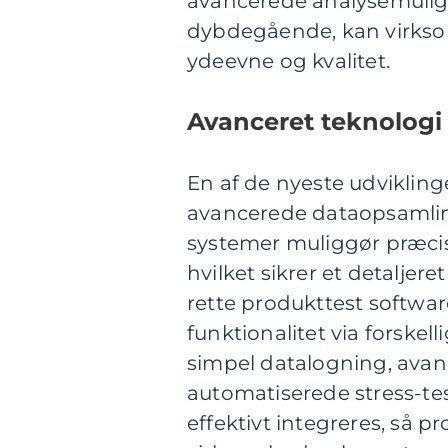
avancerede analysemulig
dybdegående, kan virksom
ydeevne og kvalitet.
Avanceret teknologi 
En af de nyeste udvikling
avancerede dataopsamli
systemer muliggør præcis 
hvilket sikrer et detalje
rette produkttest softwa
funktionalitet via forskel
simpel datalogning, avan
automatiserede stress-te
effektivt integreres, så pr