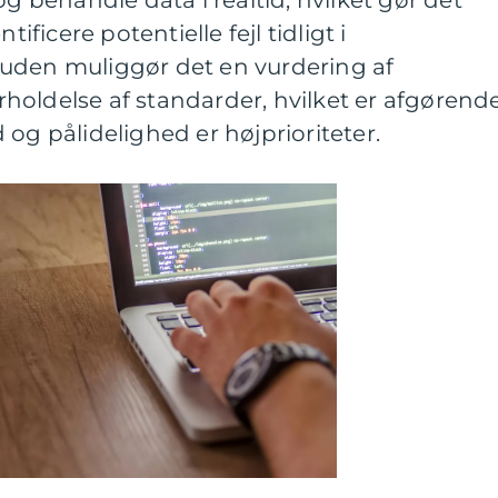
og behandle data i realtid, hvilket gør det
tificere potentielle fejl tidligt i
uden muliggør det en vurdering af
oldelse af standarder, hvilket er afgørende
 og pålidelighed er højprioriteter.