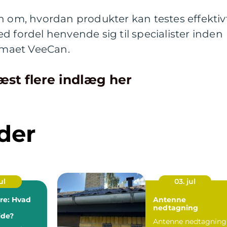
n om, hvordan produkter kan testes effektiv
d fordel henvende sig til specialister inden
irmaet VeeCan.
æst flere indlæg her
der
ul
03. jul
ere: Hvad
Antenne
nedtagning
de?
Antenne nedtagning