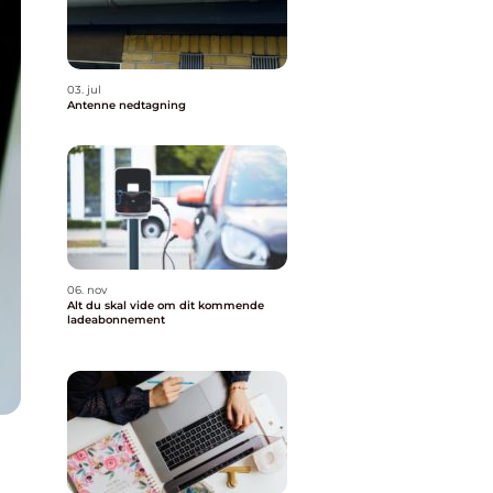
03. jul
Antenne nedtagning
06. nov
Alt du skal vide om dit kommende
ladeabonnement