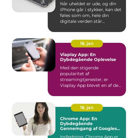
Når uheldet er ude, og din
iPhone går i stykker, kan det
føles som om, hele din
digitale verden står...
18. jan
Viaplay App: En
Dybdegående Oplevelse
Med den stigende
popularitet af
streamingtjenester, er
Viaplay App blevet en af de
førende platforme...
18. jan
Chrome App: En
Dybdegående
Gennemgang af Googles
Revolutionerende Web-
Indledning: Chrome App er