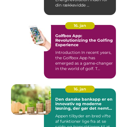
din rækkevidde ...
16. jan
Golfbox App:
Revolutionizing the Golfing
Experience
Introduction In recent years,
the Golfbox App has
emerged as a game-changer
in the world of golf. T...
16. jan
Den danske bankapp er en
innovativ og moderne
løsning, der gør det nemt
og bekvemt for danskere
Appen tilbyder en bred vifte
at administrere deres
af funktioner lige fra at se
økonomiske forhold
saldo og transaktioner til at