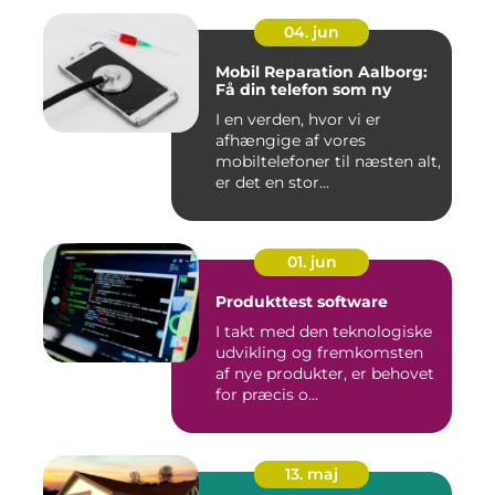
04. jun
Mobil Reparation Aalborg:
Få din telefon som ny
I en verden, hvor vi er
afhængige af vores
mobiltelefoner til næsten alt,
er det en stor...
01. jun
Produkttest software
I takt med den teknologiske
udvikling og fremkomsten
af nye produkter, er behovet
for præcis o...
13. maj