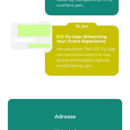
overføre pen...
15. jan
DJI Fly App: Enhancing
Your Drone Experience
Introduction: The DJI Fly app
has revolutionized the way
drone enthusiasts capture
breathtaking aeri...
Adresse