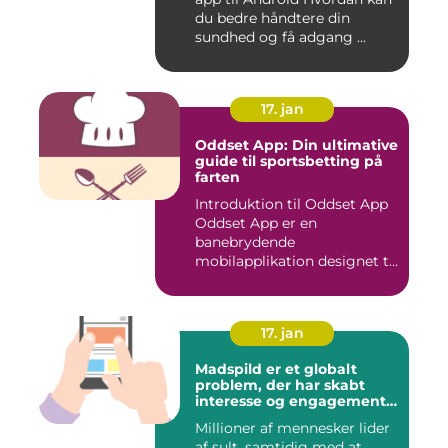
du bedre håndtere din
sundhed og få adgang ...
17. jan
Oddset App: Din ultimative
guide til sportsbetting på
farten
Introduktion til Oddset App
Oddset App er en
banebrydende
mobilapplikation designet til
sportsbetti...
17. jan
Madspild er et globalt
problem, der har skabt
interesse og engagement
fra en bred vifte af
Millioner af mennesker lider
mennesker verden over
af sult, samtidig med at