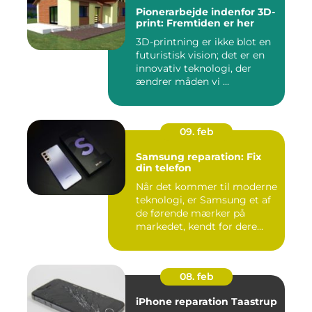
Pionerarbejde indenfor 3D-
print: Fremtiden er her
3D-printning er ikke blot en
futuristisk vision; det er en
innovativ teknologi, der
ændrer måden vi ...
09. feb
Samsung reparation: Fix
din telefon
Når det kommer til moderne
teknologi, er Samsung et af
de førende mærker på
markedet, kendt for dere...
08. feb
iPhone reparation Taastrup