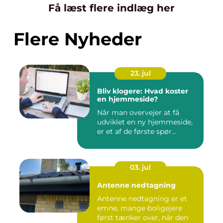
Få læst flere indlæg her
Flere Nyheder
23. jul
Bliv klogere: Hvad koster
en hjemmeside?
Når man overvejer at få
udviklet en ny hjemmeside,
er et af de første spør...
03. jul
Antenne nedtagning
Antenne nedtagning er et
emne, mange boligejere
først tænker over, når den