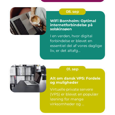
08. sep
WiFi Bornholm: Optimal
internetforbindelse på
solskinsøen
I en verden, hvor digital
forbindelse er blevet en
essentiel del af vores daglige
liv, er det altafg...
01. sep
Alt om dansk VPS: Fordele
og muligheder
Virtuelle private servere
(VPS) er blevet en populær
løsning for mange
virksomheder og ...