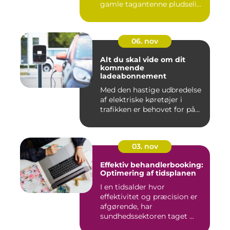
gamle tagantenne pludseli...
06. nov
Alt du skal vide om dit
kommende
ladeabonnement
Med den hastige udbredelse
af elektriske køretøjer i
trafikken er behovet for på...
03. nov
Effektiv behandlerbooking:
Optimering af tidsplanen
I en tidsalder hvor
effektivitet og præcision er
afgørende, har
sundhedssektoren taget ...