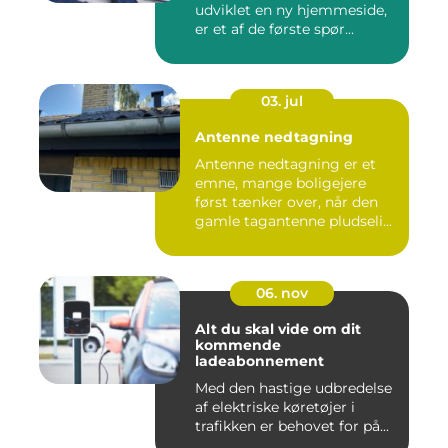
udviklet en ny hjemmeside,
er et af de første spør...
03. jul
Antenne nedtagning
Antenne nedtagning er et
emne, mange boligejere
først tænker over, når den
gamle tagantenne pludseli...
06. nov
Alt du skal vide om dit
kommende
ladeabonnement
Med den hastige udbredelse
af elektriske køretøjer i
trafikken er behovet for på...