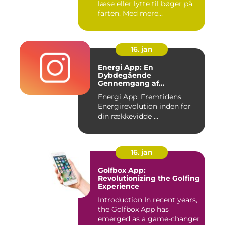
læse eller lytte til bøger på
farten. Med mere...
16. jan
Energi App: En
Dybdegående
Gennemgang af
Fremtidens
Energi App: Fremtidens
Energirevolution
Energirevolution inden for
din rækkevidde ...
16. jan
Golfbox App:
Revolutionizing the Golfing
Experience
Introduction In recent years,
the Golfbox App has
emerged as a game-changer