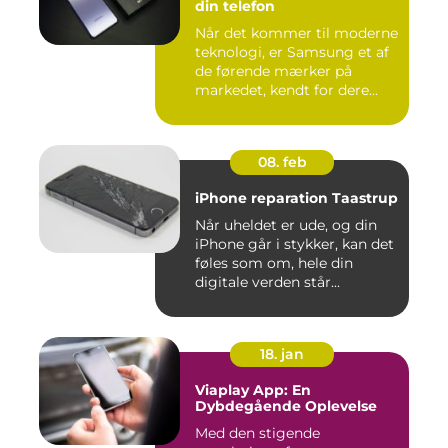
din telefon
Når det kommer til moderne
teknologi, er Samsung et af
de førende mærker på
markedet, kendt for dere...
08. feb
iPhone reparation Taastrup
Når uheldet er ude, og din
iPhone går i stykker, kan det
føles som om, hele din
digitale verden står...
18. jan
Viaplay App: En
Dybdegående Oplevelse
Med den stigende