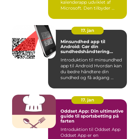
kalenderapp udviklet af
Microsoft. Den tilbyder ...
17. jan
Minsundhed app til
Android: Gør din
sundhedshåndtering
nemmere og mere effektiv
Introduktion til minsundhed
app til Android Hvordan kan
du bedre håndtere din
sundhed og få adgang ...
17. jan
Oddset App: Din ultimative
guide til sportsbetting på
farten
Introduktion til Oddset App
Oddset App er en