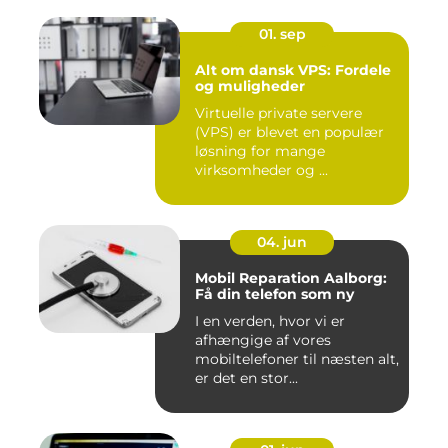
01. sep
Alt om dansk VPS: Fordele
og muligheder
Virtuelle private servere
(VPS) er blevet en populær
løsning for mange
virksomheder og ...
04. jun
Mobil Reparation Aalborg:
Få din telefon som ny
I en verden, hvor vi er
afhængige af vores
mobiltelefoner til næsten alt,
er det en stor...