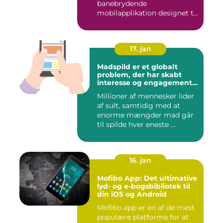
banebrydende
mobilapplikation designet til
sportsbetti...
17. jan
Madspild er et globalt
problem, der har skabt
interesse og engagement
fra en bred vifte af
Millioner af mennesker lider
mennesker verden over
af sult, samtidig med at
enorme mængder mad går
til spilde hver eneste ...
16. jan
Mofibo App: Det ultimative
lyd- og e-bogsbibliotek til
din iOS og Android
Mofibo app er en af de mest
populære platforme for at