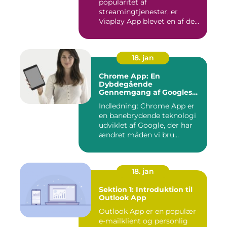
popularitet af
streamingtjenester, er
Viaplay App blevet en af de
førende platforme...
18. jan
Chrome App: En
Dybdegående
Gennemgang af Googles
Revolutionerende Web-
Indledning: Chrome App er
applikationer
en banebrydende teknologi
udviklet af Google, der har
ændret måden vi bru...
18. jan
Sektion 1: Introduktion til
Outlook App
Outlook App er en populær
e-mailklient og personlig