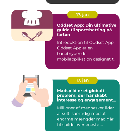
17. jan
Oddset App: Din ultimative
guide til sportsbetting på
farten
Introduktion til Oddset App
Oddset App er en
banebrydende
mobilapplikation designet til
sportsbetti...
17. jan
Madspild er et globalt
problem, der har skabt
interesse og engagement
fra en bred vifte af
Millioner af mennesker lider
mennesker verden over
af sult, samtidig med at
enorme mængder mad går
til spilde hver eneste ...