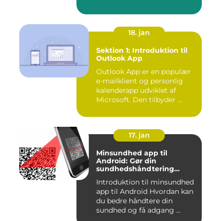
18. jan
Sektion 1: Introduktion til
Outlook App
Outlook App er en populær
e-mailklient og personlig
kalenderapp udviklet af
Microsoft. Den tilbyder ...
17. jan
Minsundhed app til
Android: Gør din
sundhedshåndtering
nemmere og mere effektiv
Introduktion til minsundhed
app til Android Hvordan kan
du bedre håndtere din
sundhed og få adgang ...