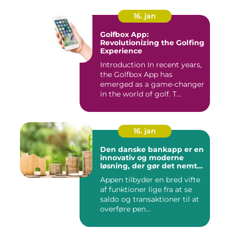
16. jan
Golfbox App:
Revolutionizing the Golfing
Experience
Introduction In recent years,
the Golfbox App has
emerged as a game-changer
in the world of golf. T...
16. jan
Den danske bankapp er en
innovativ og moderne
løsning, der gør det nemt
og bekvemt for danskere
Appen tilbyder en bred vifte
at administrere deres
af funktioner lige fra at se
økonomiske forhold
saldo og transaktioner til at
overføre pen...