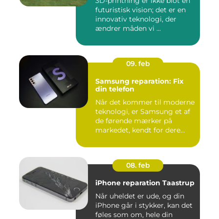
3D-printning er ikke blot en
futuristisk vision; det er en
innovativ teknologi, der
ændrer måden vi ...
09. feb
Samsung reparation: Fix
din telefon
Når det kommer til moderne
teknologi, er Samsung et af
de førende mærker på
markedet, kendt for dere...
08. feb
iPhone reparation Taastrup
Når uheldet er ude, og din
iPhone går i stykker, kan det
føles som om, hele din