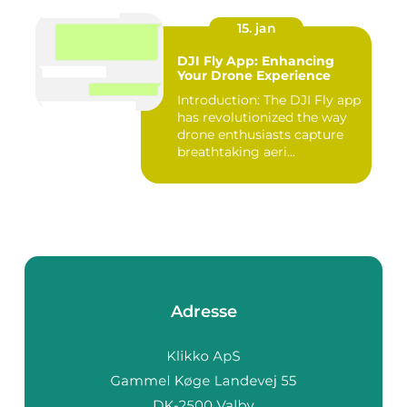
15. jan
DJI Fly App: Enhancing
Your Drone Experience
Introduction: The DJI Fly app
has revolutionized the way
drone enthusiasts capture
breathtaking aeri...
Adresse