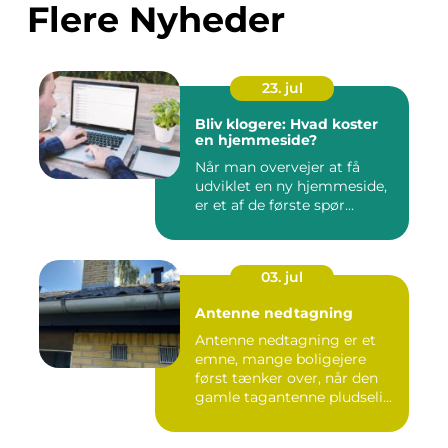
Flere Nyheder
23. jul
Bliv klogere: Hvad koster
en hjemmeside?
Når man overvejer at få
udviklet en ny hjemmeside,
er et af de første spør...
03. jul
Antenne nedtagning
Antenne nedtagning er et
emne, mange boligejere
først tænker over, når den
gamle tagantenne pludseli...