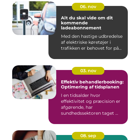
06. nov
Alt du skal vide om dit
kommende
ladeabonnement
Med den hastige udbredelse
af elektriske køretøjer i
trafikken er behovet for på...
03. nov
Effektiv behandlerbooking:
Optimering af tidsplanen
I en tidsalder hvor
effektivitet og præcision er
afgørende, har
sundhedssektoren taget ...
08. sep