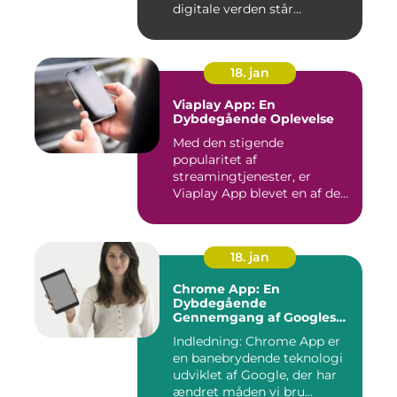
digitale verden står...
18. jan
Viaplay App: En
Dybdegående Oplevelse
Med den stigende
popularitet af
streamingtjenester, er
Viaplay App blevet en af de
førende platforme...
18. jan
Chrome App: En
Dybdegående
Gennemgang af Googles
Revolutionerende Web-
Indledning: Chrome App er
applikationer
en banebrydende teknologi
udviklet af Google, der har
ændret måden vi bru...