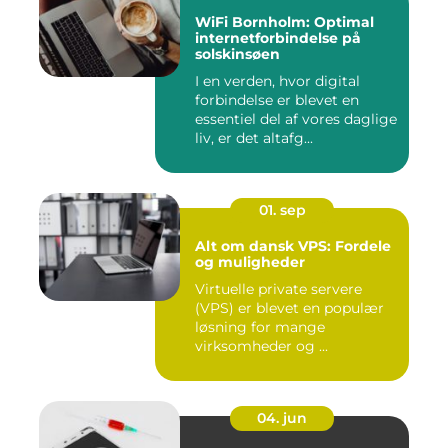
WiFi Bornholm: Optimal
internetforbindelse på
solskinsøen
I en verden, hvor digital
forbindelse er blevet en
essentiel del af vores daglige
liv, er det altafg...
01. sep
Alt om dansk VPS: Fordele
og muligheder
Virtuelle private servere
(VPS) er blevet en populær
løsning for mange
virksomheder og ...
04. jun