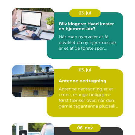
23. jul
Bliv klogere: Hvad koster
en hjemmeside?
Når man overvejer at få
udviklet en ny hjemmeside,
er et af de første spør...
03. jul
Antenne nedtagning
Antenne nedtagning er et
emne, mange boligejere
først tænker over, når den
gamle tagantenne pludseli...
06. nov