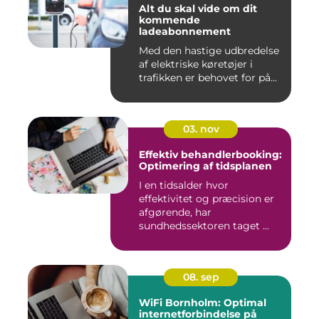
Alt du skal vide om dit
kommende
ladeabonnement
Med den hastige udbredelse
af elektriske køretøjer i
trafikken er behovet for på...
03. nov
Effektiv behandlerbooking:
Optimering af tidsplanen
I en tidsalder hvor
effektivitet og præcision er
afgørende, har
sundhedssektoren taget ...
08. sep
WiFi Bornholm: Optimal
internetforbindelse på