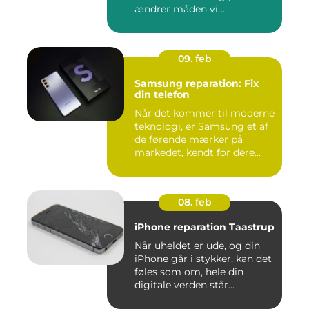
ændrer måden vi ...
09. feb
Samsung reparation: Fix
din telefon
Når det kommer til moderne
teknologi, er Samsung et af
de førende mærker på
markedet, kendt for dere...
08. feb
iPhone reparation Taastrup
Når uheldet er ude, og din
iPhone går i stykker, kan det
føles som om, hele din
digitale verden står...