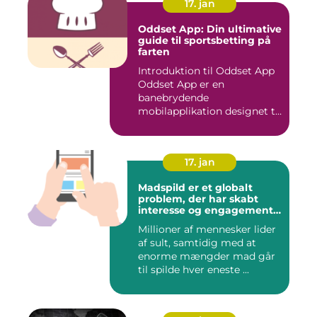
17. jan
Oddset App: Din ultimative
guide til sportsbetting på
farten
Introduktion til Oddset App
Oddset App er en
banebrydende
mobilapplikation designet til
sportsbetti...
17. jan
Madspild er et globalt
problem, der har skabt
interesse og engagement
fra en bred vifte af
Millioner af mennesker lider
mennesker verden over
af sult, samtidig med at
enorme mængder mad går
til spilde hver eneste ...