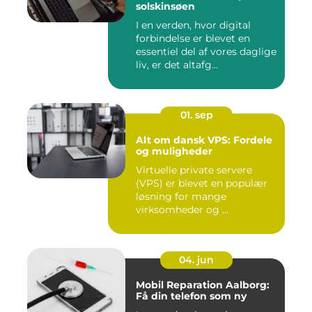
solskinsøen
I en verden, hvor digital
forbindelse er blevet en
essentiel del af vores daglige
liv, er det altafg...
01. sep
Alt om dansk VPS: Fordele
og muligheder
Virtuelle private servere
(VPS) er blevet en populær
løsning for mange
virksomheder og ...
04. jun
Mobil Reparation Aalborg:
Få din telefon som ny