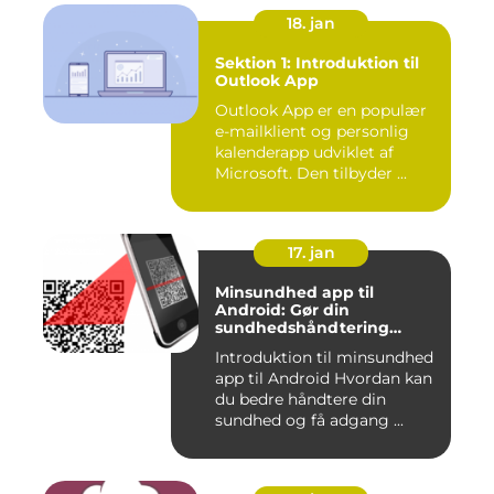
18. jan
Sektion 1: Introduktion til
Outlook App
Outlook App er en populær
e-mailklient og personlig
kalenderapp udviklet af
Microsoft. Den tilbyder ...
17. jan
Minsundhed app til
Android: Gør din
sundhedshåndtering
nemmere og mere effektiv
Introduktion til minsundhed
app til Android Hvordan kan
du bedre håndtere din
sundhed og få adgang ...