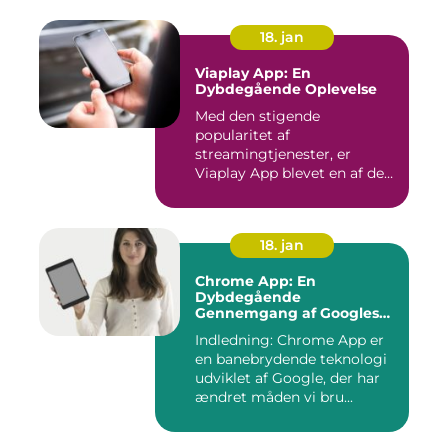
18. jan
Viaplay App: En
Dybdegående Oplevelse
Med den stigende
popularitet af
streamingtjenester, er
Viaplay App blevet en af de
førende platforme...
18. jan
Chrome App: En
Dybdegående
Gennemgang af Googles
Revolutionerende Web-
Indledning: Chrome App er
applikationer
en banebrydende teknologi
udviklet af Google, der har
ændret måden vi bru...