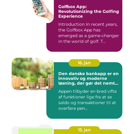
Golfbox App:
Revolutionizing the Golfing
Experience
Introduction In recent years,
the Golfbox App has
emerged as a game-changer
in the world of golf. T...
16. jan
Den danske bankapp er en
innovativ og moderne
løsning, der gør det nemt
og bekvemt for danskere
Appen tilbyder en bred vifte
at administrere deres
af funktioner lige fra at se
økonomiske forhold
saldo og transaktioner til at
overføre pen...
15. jan