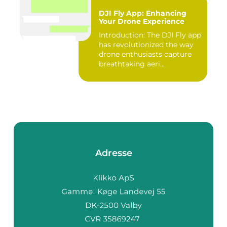
DJI Fly App: Enhancing
Your Drone Experience
Introduction: The DJI Fly app
has revolutionized the way
drone enthusiasts capture
breathtaking aeri...
Adresse