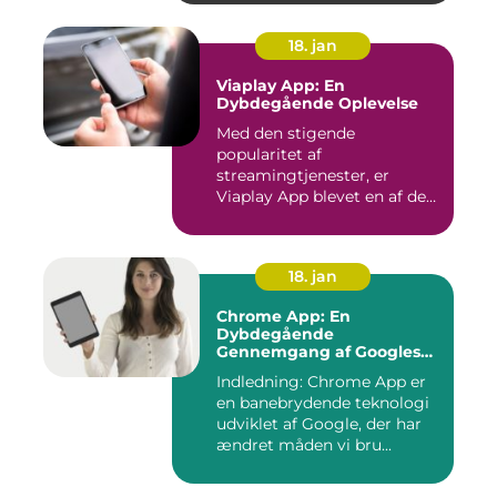
18. jan
Viaplay App: En
Dybdegående Oplevelse
Med den stigende
popularitet af
streamingtjenester, er
Viaplay App blevet en af de
førende platforme...
18. jan
Chrome App: En
Dybdegående
Gennemgang af Googles
Revolutionerende Web-
Indledning: Chrome App er
applikationer
en banebrydende teknologi
udviklet af Google, der har
ændret måden vi bru...