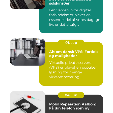
solskinsøen
I en verden, hvor digital
forbindelse er blevet en
essentiel del af vores daglige
liv, er det altafg...
01. sep
Alt om dansk VPS: Fordele
og muligheder
Virtuelle private servere
(VPS) er blevet en populær
løsning for mange
virksomheder og ...
04. jun
Mobil Reparation Aalborg:
Få din telefon som ny