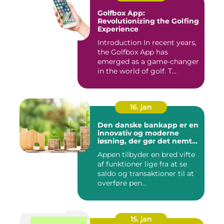
Golfbox App:
Revolutionizing the Golfing
Experience
Introduction In recent years,
the Golfbox App has
emerged as a game-changer
in the world of golf. T...
16. jan
Den danske bankapp er en
innovativ og moderne
løsning, der gør det nemt
og bekvemt for danskere
Appen tilbyder en bred vifte
at administrere deres
af funktioner lige fra at se
økonomiske forhold
saldo og transaktioner til at
overføre pen...
15. jan