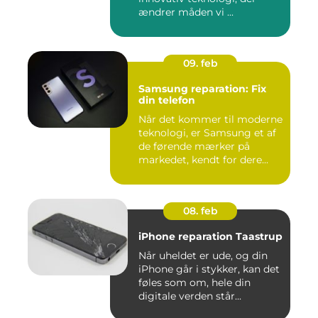
ændrer måden vi ...
09. feb
Samsung reparation: Fix
din telefon
Når det kommer til moderne
teknologi, er Samsung et af
de førende mærker på
markedet, kendt for dere...
08. feb
iPhone reparation Taastrup
Når uheldet er ude, og din
iPhone går i stykker, kan det
føles som om, hele din
digitale verden står...