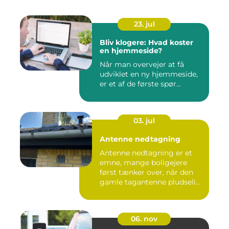
23. jul
Bliv klogere: Hvad koster
en hjemmeside?
Når man overvejer at få
udviklet en ny hjemmeside,
er et af de første spør...
03. jul
Antenne nedtagning
Antenne nedtagning er et
emne, mange boligejere
først tænker over, når den
gamle tagantenne pludseli...
06. nov