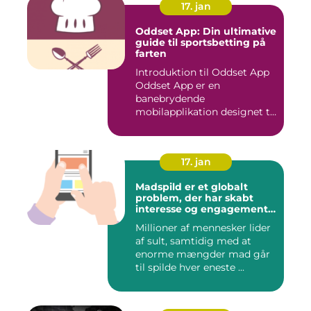
17. jan
Oddset App: Din ultimative
guide til sportsbetting på
farten
Introduktion til Oddset App
Oddset App er en
banebrydende
mobilapplikation designet til
sportsbetti...
17. jan
Madspild er et globalt
problem, der har skabt
interesse og engagement
fra en bred vifte af
Millioner af mennesker lider
mennesker verden over
af sult, samtidig med at
enorme mængder mad går
til spilde hver eneste ...