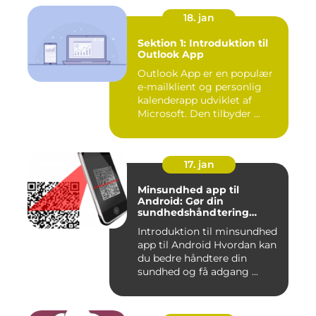
18. jan
Sektion 1: Introduktion til
Outlook App
Outlook App er en populær
e-mailklient og personlig
kalenderapp udviklet af
Microsoft. Den tilbyder ...
17. jan
Minsundhed app til
Android: Gør din
sundhedshåndtering
nemmere og mere effektiv
Introduktion til minsundhed
app til Android Hvordan kan
du bedre håndtere din
sundhed og få adgang ...