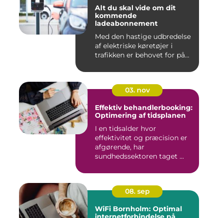
Alt du skal vide om dit
kommende
ladeabonnement
Med den hastige udbredelse
af elektriske køretøjer i
trafikken er behovet for på...
03. nov
Effektiv behandlerbooking:
Optimering af tidsplanen
I en tidsalder hvor
effektivitet og præcision er
afgørende, har
sundhedssektoren taget ...
08. sep
WiFi Bornholm: Optimal
internetforbindelse på