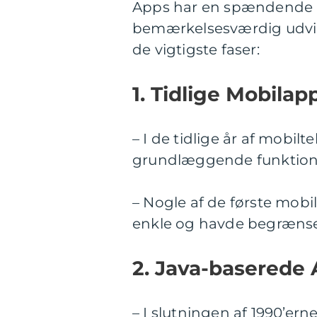
Apps har en spændende 
bemærkelsesværdig udvik
de vigtigste faser:
1. Tidlige Mobilapp
– I de tidlige år af mobil
grundlæggende funktione
– Nogle af de første mobi
enkle og havde begrænset
2. Java-baserede 
– I slutningen af 1990’er