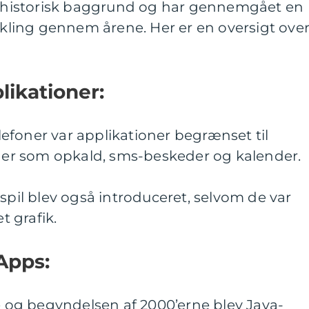
historisk baggrund og har gennemgået en
ling gennem årene. Her er en oversigt ove
likationer:
telefoner var applikationer begrænset til
r som opkald, sms-beskeder og kalender.
lspil blev også introduceret, selvom de var
 grafik.
Apps:
ne og begyndelsen af 2000’erne blev Java-