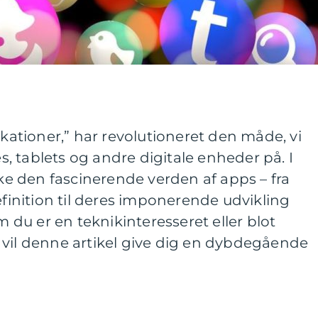
ikationer,” har revolutioneret den måde, vi
 tablets og andre digitale enheder på. I
ske den fascinerende verden af apps – fra
nition til deres imponerende udvikling
du er en teknikinteresseret eller blot
 vil denne artikel give dig en dybdegående