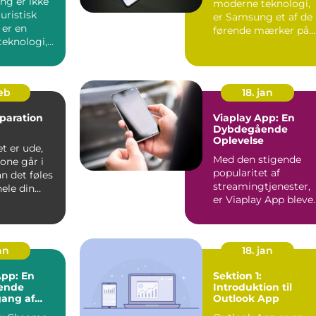
ng er ikke
moderne teknologi,
uristisk
er Samsung et af de
 er en
førende mærker på
teknologi,
markedet, kendt for
r måden vi
dere...
feb
18. jan
paration
Viaplay App: En
Dybdegående
Oplevelse
t er ude,
Med den stigende
one går i
popularitet af
an det føles
streamingtjenester,
ele din
er Viaplay App bleve
rden står...
en af de førende
platforme...
an
18. jan
pp: En
Sektion 1:
ende
Introduktion til
ang af
Outlook App