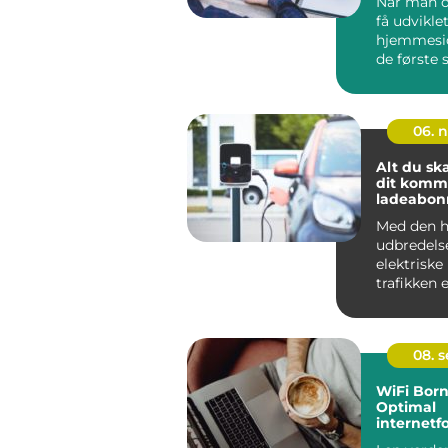
Når man o
få udvikle
hjemmeside
de første s
06. 
Alt du sk
dit kom
ladeabo
Med den h
udbredels
elektriske 
trafikken 
for på...
08. 
WiFi Bor
Optimal
internetf
på solski