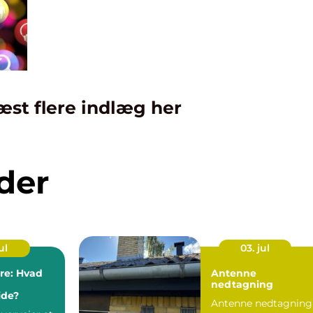
æst flere indlæg her
der
ul
03. jul
ere: Hvad
Antenne
nedtagning
de?
Antenne nedtagning