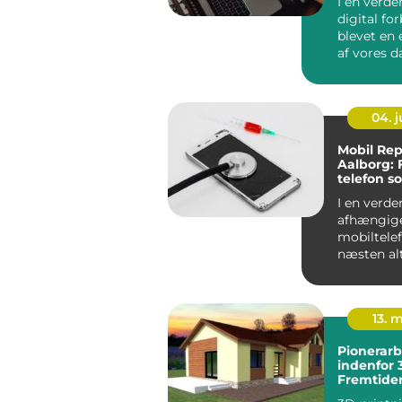
I en verde
digital fo
blevet en 
af vores da
det altafg..
04. 
Mobil Rep
Aalborg: 
telefon s
I en verden
afhængige
mobiltelef
næsten alt
stor...
13. 
Pionerarb
indenfor 
Fremtiden