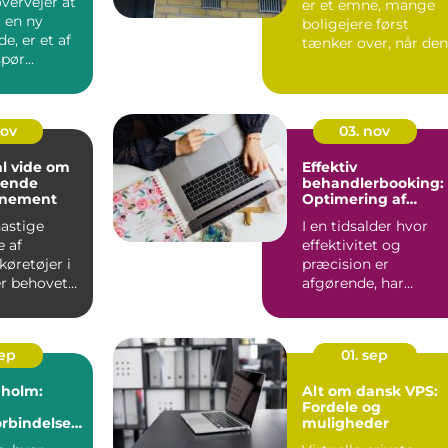
vervejer at
er et emne, mange
t en ny
boligejere først
, er et af
tænker over, når den
pør...
gamle tagantenne
pludseli...
nov
03. nov
al vide om
Effektiv
mende
behandlerbooking:
nnement
Optimering af
tidsplanen
astige
I en tidsalder hvor
e af
effektivitet og
køretøjer i
præcision er
er behovet
afgørende, har
sundhedssektoren
taget ...
sep
01. sep
nholm:
Alt om dansk VPS:
Fordele og
orbindelse
muligheder
nsøen