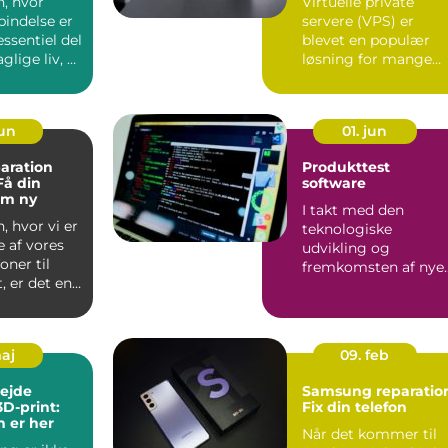
n, hvor
Virtuelle private
rbindelse er
servere (VPS) er
essentiel del
blevet en populær
glige liv, er
løsning for mange
.
virksomheder og ...
jun
01. jun
aration
Produkttest
Få din
software
om ny
I takt med den
, hvor vi er
teknologiske
 af vores
udvikling og
oner til
fremkomsten af nye
, er det en
produkter, er behove
for præcis o...
maj
09. feb
ejde
Samsung reparatio
3D-print:
Fix din telefon
 er her
Når det kommer til