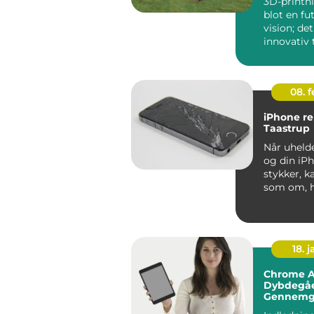
3D-printni
blot en fut
vision; det
innovativ 
der ændre
...
08. 
iPhone re
Taastrup
Når uhelde
og din iPh
stykker, k
som om, h
digitale ve
18. j
Chrome A
Dybdegå
Gennemg
Googles