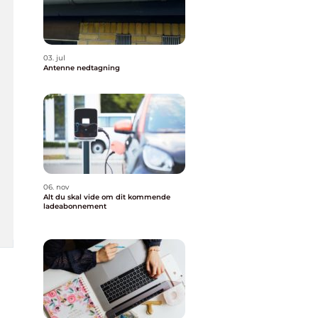
03. jul
Antenne nedtagning
06. nov
Alt du skal vide om dit kommende
ladeabonnement