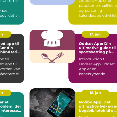
ome
Outlook App er en
onerende
populær e-mailklien
ikationer
ende
og personlig
udviklet af
kalenderapp udviklet
r har
af Microsoft. Den
åden vi
tilbyder ...
an
17. jan
d app til
Oddset App: Din
Gør din
ultimative guide til
håndterin
sportsbetting på
e og mere
farten
on til
Introduktion til
d app til
Oddset App Oddset
App er en
håndtere din
banebrydende
g få
mobilapplikation
designet til
sportsbetti...
an
16. jan
er et
Mofibo App: Det
roblem, der
ultimative lyd- og e
 interesse
bogsbibliotek til di
ement fra
iOS og Android