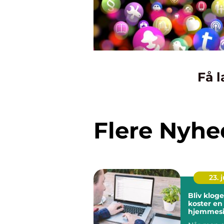
Få l
Flere Nyhe
23. j
Bliv klog
koster en
hjemmesi