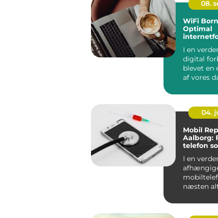
08. 
WiFi Bor
Optimal
internetf
på solski
I en verde
digital fo
blevet en 
af vores da
det altafg..
04. 
Mobil Rep
Aalborg: 
telefon s
I en verden
afhængige
mobiltelef
næsten alt
stor...