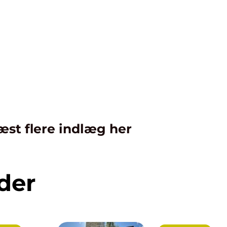
æst flere indlæg her
der