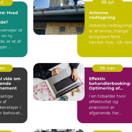
ul
03. jul
ere: Hvad
Antenne
nedtagning
de?
Antenne nedtagning
vervejer at
er et emne, mange
t en ny
boligejere først
, er et af
tænker over, når den
pør...
gamle tagantenne
pludseli...
nov
03. nov
al vide om
Effektiv
mende
behandlerbooking:
nnement
Optimering af
tidsplanen
astige
I en tidsalder hvor
e af
effektivitet og
køretøjer i
præcision er
er behovet
afgørende, har
sundhedssektoren
taget ...