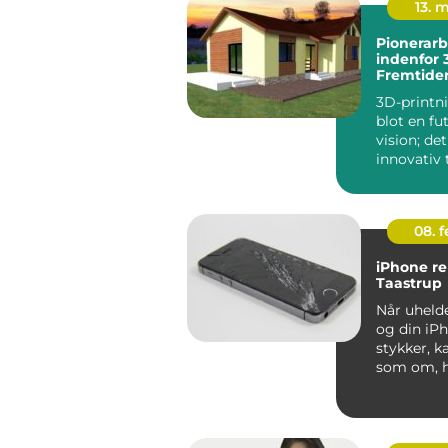
13. 
Pionerarb
indenfor 
Fremtiden
3D-printni
blot en fut
vision; det
innovativ 
der ændre
...
08. 
iPhone re
Taastrup
Når uhelde
og din iPh
stykker, k
som om, h
digitale ve