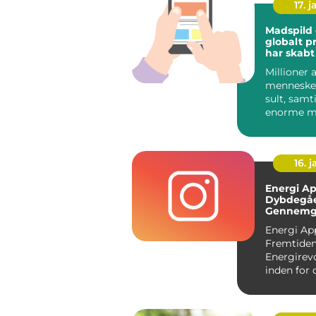
17. j
Madspild 
globalt p
har skabt
og engag
Millioner a
en bred vi
mennesker
menneske
over
sult, samt
enorme 
mad går ti
hver eneste
16. j
Energi Ap
Dybdegå
Gennemg
Fremtide
Energi Ap
Energirev
Fremtide
Energirev
inden for 