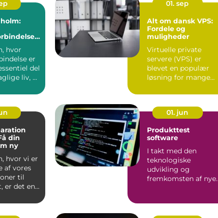
sep
01. sep
nholm:
Alt om dansk VPS:
Fordele og
orbindelse
muligheder
nsøen
n, hvor
Virtuelle private
rbindelse er
servere (VPS) er
essentiel del
blevet en populær
glige liv, er
løsning for mange
.
virksomheder og ...
jun
01. jun
aration
Produkttest
Få din
software
om ny
I takt med den
, hvor vi er
teknologiske
 af vores
udvikling og
oner til
fremkomsten af nye
, er det en
produkter, er behove
for præcis o...