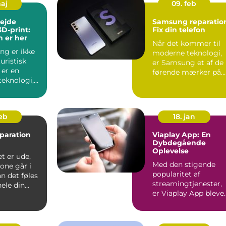
maj
09. feb
ejde
Samsung reparatio
3D-print:
Fix din telefon
 er her
Når det kommer til
ng er ikke
moderne teknologi,
uristisk
er Samsung et af de
 er en
førende mærker på
teknologi,
markedet, kendt for
r måden vi
dere...
feb
18. jan
paration
Viaplay App: En
Dybdegående
Oplevelse
t er ude,
Med den stigende
one går i
popularitet af
an det føles
streamingtjenester,
ele din
er Viaplay App bleve
rden står...
en af de førende
platforme...