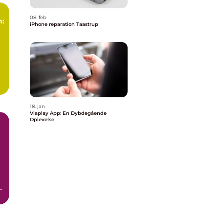
08. feb
n:
iPhone reparation Taastrup
18. jan
Viaplay App: En Dybdegående
Oplevelse
t