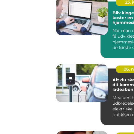
23. j
Bliv klog
koster en
hjemmesi
Når man o
få udvikle
hjemmeside
de første s
06. 
Alt du sk
dit kom
ladeabo
Med den h
udbredels
elektriske 
trafikken 
for på...