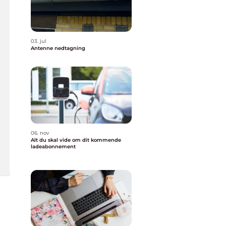
03. jul
Antenne nedtagning
06. nov
Alt du skal vide om dit kommende
ladeabonnement