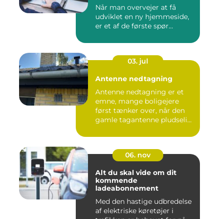
Når man overvejer at få
udviklet en ny hjemmeside,
er et af de første spør...
03. jul
Antenne nedtagning
Antenne nedtagning er et
emne, mange boligejere
først tænker over, når den
gamle tagantenne pludseli...
06. nov
Alt du skal vide om dit
kommende
ladeabonnement
Med den hastige udbredelse
af elektriske køretøjer i