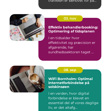
trafikken er behovet for på...
03. nov
Effektiv behandlerbooking:
Optimering af tidsplanen
I en tidsalder hvor
effektivitet og præcision er
afgørende, har
sundhedssektoren taget ...
08. sep
WiFi Bornholm: Optimal
internetforbindelse på
solskinsøen
I en verden, hvor digital
forbindelse er blevet en
essentiel del af vores daglige
liv, er det altafg...