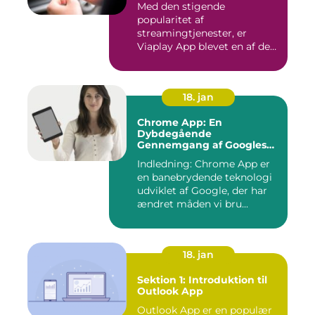
Med den stigende
popularitet af
streamingtjenester, er
Viaplay App blevet en af de
førende platforme...
18. jan
Chrome App: En
Dybdegående
Gennemgang af Googles
Revolutionerende Web-
Indledning: Chrome App er
applikationer
en banebrydende teknologi
udviklet af Google, der har
ændret måden vi bru...
18. jan
Sektion 1: Introduktion til
Outlook App
Outlook App er en populær