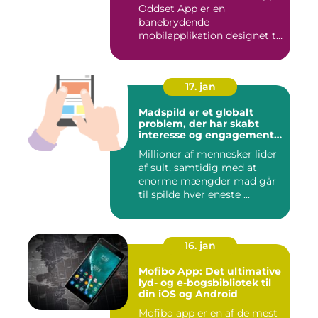
Oddset App er en
banebrydende
mobilapplikation designet til
sportsbetti...
17. jan
Madspild er et globalt
problem, der har skabt
interesse og engagement
fra en bred vifte af
Millioner af mennesker lider
mennesker verden over
af sult, samtidig med at
enorme mængder mad går
til spilde hver eneste ...
16. jan
Mofibo App: Det ultimative
lyd- og e-bogsbibliotek til
din iOS og Android
Mofibo app er en af de mest