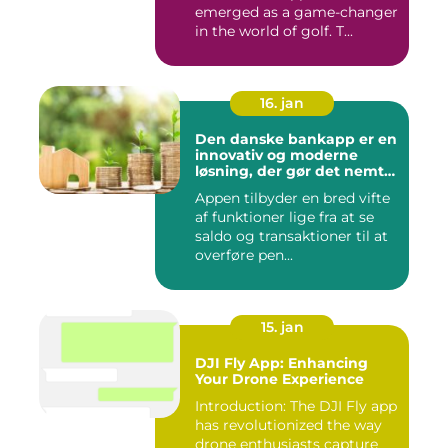
emerged as a game-changer
in the world of golf. T...
16. jan
Den danske bankapp er en
innovativ og moderne
løsning, der gør det nemt
og bekvemt for danskere
Appen tilbyder en bred vifte
at administrere deres
af funktioner lige fra at se
økonomiske forhold
saldo og transaktioner til at
overføre pen...
15. jan
DJI Fly App: Enhancing
Your Drone Experience
Introduction: The DJI Fly app
has revolutionized the way
drone enthusiasts capture