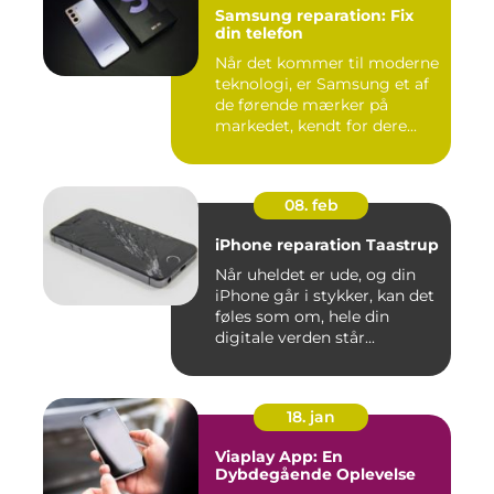
Samsung reparation: Fix
din telefon
Når det kommer til moderne
teknologi, er Samsung et af
de førende mærker på
markedet, kendt for dere...
08. feb
iPhone reparation Taastrup
Når uheldet er ude, og din
iPhone går i stykker, kan det
føles som om, hele din
digitale verden står...
18. jan
Viaplay App: En
Dybdegående Oplevelse