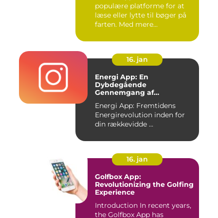
populære platforme for at
læse eller lytte til bøger på
farten. Med mere...
16. jan
Energi App: En
Dybdegående
Gennemgang af
Fremtidens
Energi App: Fremtidens
Energirevolution
Energirevolution inden for
din rækkevidde ...
16. jan
Golfbox App:
Revolutionizing the Golfing
Experience
Introduction In recent years,
the Golfbox App has