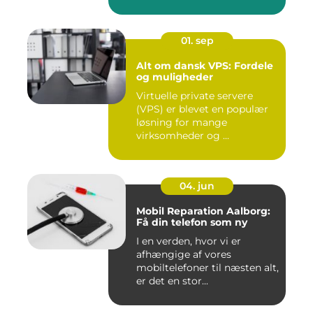
01. sep
Alt om dansk VPS: Fordele
og muligheder
Virtuelle private servere
(VPS) er blevet en populær
løsning for mange
virksomheder og ...
04. jun
Mobil Reparation Aalborg:
Få din telefon som ny
I en verden, hvor vi er
afhængige af vores
mobiltelefoner til næsten alt,
er det en stor...