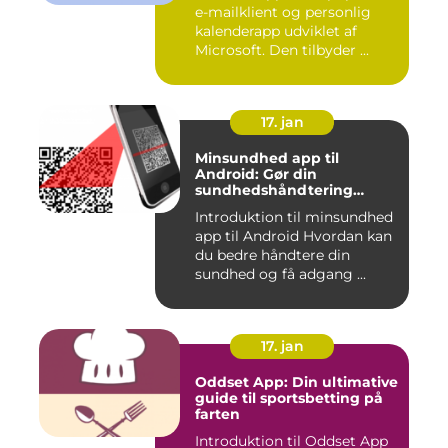
e-mailklient og personlig
kalenderapp udviklet af
Microsoft. Den tilbyder ...
17. jan
Minsundhed app til
Android: Gør din
sundhedshåndtering
nemmere og mere effektiv
Introduktion til minsundhed
app til Android Hvordan kan
du bedre håndtere din
sundhed og få adgang ...
17. jan
Oddset App: Din ultimative
guide til sportsbetting på
farten
Introduktion til Oddset App