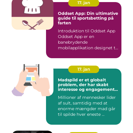
17. jan
Oddset App: Din ultimative
guide til sportsbetting på
farten
Introduktion til Oddset App
Oddset App er en
banebrydende
mobilapplikation designet til
sportsbetti...
17. jan
Madspild er et globalt
problem, der har skabt
interesse og engagement
fra en bred vifte af
Millioner af mennesker lider
mennesker verden over
af sult, samtidig med at
enorme mængder mad går
til spilde hver eneste ...