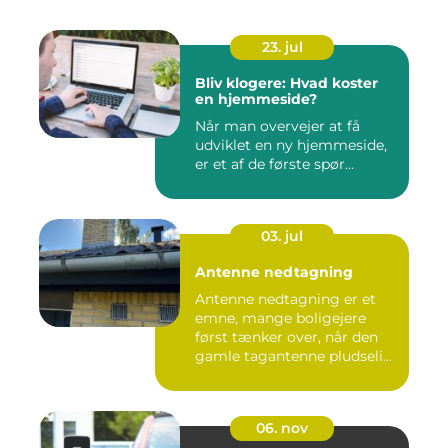
23. jul
Bliv klogere: Hvad koster
en hjemmeside?
Når man overvejer at få
udviklet en ny hjemmeside,
er et af de første spør...
03. jul
Antenne nedtagning
Antenne nedtagning er et
emne, mange boligejere
først tænker over, når den
gamle tagantenne pludseli...
06. nov