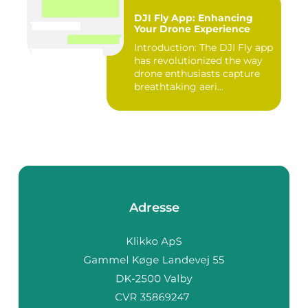
DJI Fly App: Enhancing
Your Drone Experience
Introduction: The DJI Fly app
has revolutionized the way
drone enthusiasts capture
breathtaking aeri...
Adresse