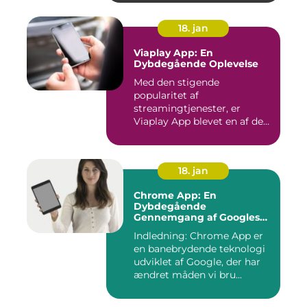
18. jan
Viaplay App: En
Dybdegående Oplevelse
Med den stigende
popularitet af
streamingtjenester, er
Viaplay App blevet en af de
førende platforme...
18. jan
Chrome App: En
Dybdegående
Gennemgang af Googles
Revolutionerende Web-
Indledning: Chrome App er
applikationer
en banebrydende teknologi
udviklet af Google, der har
ændret måden vi bru...