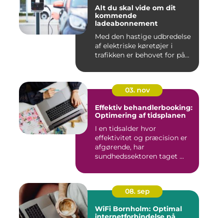
Alt du skal vide om dit
kommende
ladeabonnement
Med den hastige udbredelse
af elektriske køretøjer i
trafikken er behovet for på...
03. nov
Effektiv behandlerbooking:
Optimering af tidsplanen
I en tidsalder hvor
effektivitet og præcision er
afgørende, har
sundhedssektoren taget ...
08. sep
WiFi Bornholm: Optimal
internetforbindelse på