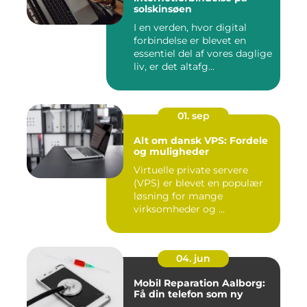
solskinsøen
I en verden, hvor digital
forbindelse er blevet en
essentiel del af vores daglige
liv, er det altafg...
01. sep
Alt om dansk VPS: Fordele
og muligheder
Virtuelle private servere
(VPS) er blevet en populær
løsning for mange
virksomheder og ...
04. jun
Mobil Reparation Aalborg:
Få din telefon som ny