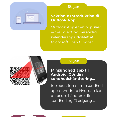
18. jan
Sektion 1: Introduktion til
Outlook App
Outlook App er en populær
e-mailklient og personlig
kalenderapp udviklet af
Microsoft. Den tilbyder ...
17. jan
Minsundhed app til
Android: Gør din
sundhedshåndtering
nemmere og mere effektiv
Introduktion til minsundhed
app til Android Hvordan kan
du bedre håndtere din
sundhed og få adgang ...