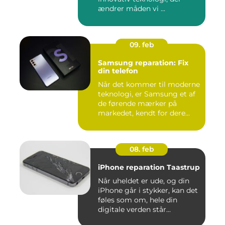
ændrer måden vi ...
09. feb
Samsung reparation: Fix
din telefon
Når det kommer til moderne
teknologi, er Samsung et af
de førende mærker på
markedet, kendt for dere...
08. feb
iPhone reparation Taastrup
Når uheldet er ude, og din
iPhone går i stykker, kan det
føles som om, hele din
digitale verden står...