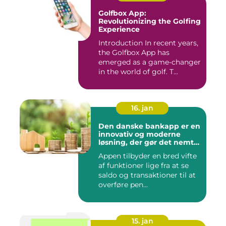
Golfbox App:
Revolutionizing the Golfing
Experience
Introduction In recent years,
the Golfbox App has
emerged as a game-changer
in the world of golf. T...
16. jan
Den danske bankapp er en
innovativ og moderne
løsning, der gør det nemt
og bekvemt for danskere
Appen tilbyder en bred vifte
at administrere deres
af funktioner lige fra at se
økonomiske forhold
saldo og transaktioner til at
overføre pen...
15. jan