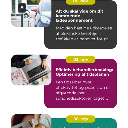
06. nov
Alt du skal vide om dit
kommende
ladeabonnement
Med den hastige udbredelse
af elektriske køretøjer i
trafikken er behovet for på...
03. nov
Effektiv behandlerbooking:
Optimering af tidsplanen
I en tidsalder hvor
effektivitet og præcision er
afgørende, har
sundhedssektoren taget ...
08. sep