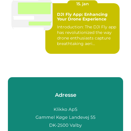
15. jan
DJI Fly App: Enhancing
Your Drone Experience
Introduction: The DJI Fly app
has revolutionized the way
drone enthusiasts capture
breathtaking aeri...
Adresse