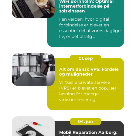
WiFi Bornholm: Optimal
internetforbindelse på
solskinsøen
I en verden, hvor digital
forbindelse er blevet en
essentiel del af vores daglige
liv, er det altafg...
01. sep
Alt om dansk VPS: Fordele
og muligheder
Virtuelle private servere
(VPS) er blevet en populær
løsning for mange
virksomheder og ...
04. jun
Mobil Reparation Aalborg: