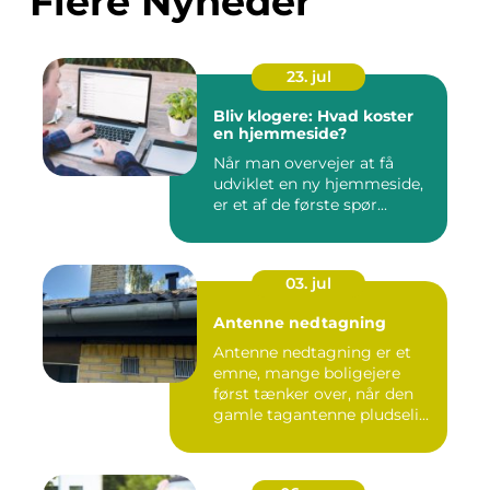
Flere Nyheder
23. jul
Bliv klogere: Hvad koster
en hjemmeside?
Når man overvejer at få
udviklet en ny hjemmeside,
er et af de første spør...
03. jul
Antenne nedtagning
Antenne nedtagning er et
emne, mange boligejere
først tænker over, når den
gamle tagantenne pludseli...