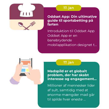
17. jan
Oddset App: Din ultimative
guide til sportsbetting på
farten
Introduktion til Oddset App
Oddset App er en
banebrydende
mobilapplikation designet til
sportsbetti...
17. jan
Madspild er et globalt
problem, der har skabt
interesse og engagement
fra en bred vifte af
Millioner af mennesker lider
mennesker verden over
af sult, samtidig med at
enorme mængder mad går
til spilde hver eneste ...