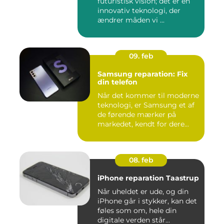
futuristisk vision; det er en
innovativ teknologi, der
ændrer måden vi ...
09. feb
Samsung reparation: Fix
din telefon
Når det kommer til moderne
teknologi, er Samsung et af
de førende mærker på
markedet, kendt for dere...
08. feb
iPhone reparation Taastrup
Når uheldet er ude, og din
iPhone går i stykker, kan det
føles som om, hele din
digitale verden står...