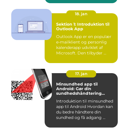
18. jan
Sektion 1: Introduktion til
Outlook App
Outlook App er en populær
e-mailklient og personlig
kalenderapp udviklet af
Microsoft. Den tilbyder ...
17. jan
Minsundhed app til
Android: Gør din
sundhedshåndtering
nemmere og mere effektiv
Introduktion til minsundhed
app til Android Hvordan kan
du bedre håndtere din
sundhed og få adgang ...