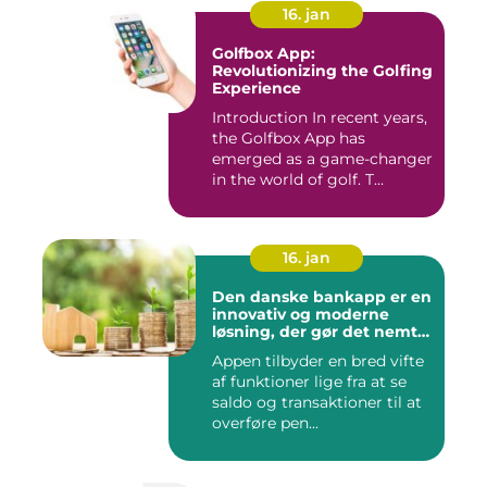
16. jan
Golfbox App:
Revolutionizing the Golfing
Experience
Introduction In recent years,
the Golfbox App has
emerged as a game-changer
in the world of golf. T...
16. jan
Den danske bankapp er en
innovativ og moderne
løsning, der gør det nemt
og bekvemt for danskere
Appen tilbyder en bred vifte
at administrere deres
af funktioner lige fra at se
økonomiske forhold
saldo og transaktioner til at
overføre pen...