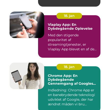
18. jan
Viaplay App: En
Dybdegående Oplevelse
Med den stigende
popularitet af
streamingtjenester, er
Viaplay App blevet en af de
førende platforme...
18. jan
Chrome App: En
Dybdegående
Gennemgang af Googles
Revolutionerende Web-
Indledning: Chrome App er
applikationer
en banebrydende teknologi
udviklet af Google, der har
ændret måden vi bru...