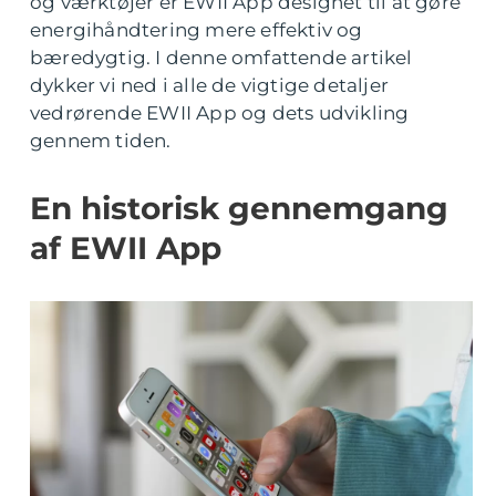
og værktøjer er EWII App designet til at gøre
energihåndtering mere effektiv og
bæredygtig. I denne omfattende artikel
dykker vi ned i alle de vigtige detaljer
vedrørende EWII App og dets udvikling
gennem tiden.
En historisk gennemgang
af EWII App