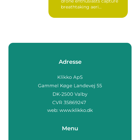
drone enthusiasts capture
breathtaking aeri...
Adresse
web:
www.klikko.dk
Menu