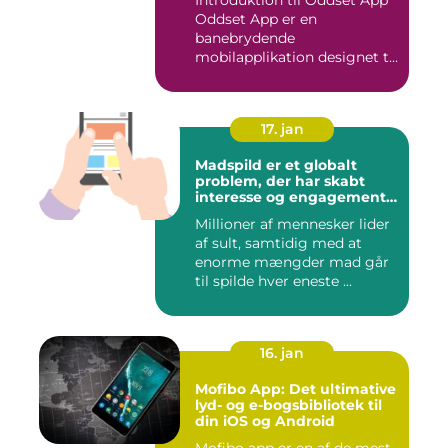
Introduktion til Oddset App
Oddset App er en
banebrydende
mobilapplikation designet til
sportsbetti...
17. jan
Madspild er et globalt
problem, der har skabt
interesse og engagement
fra en bred vifte af
Millioner af mennesker lider
mennesker verden over
af sult, samtidig med at
enorme mængder mad går
til spilde hver eneste ...
16. jan
Mofibo App: Det ultimative
lyd- og e-bogsbibliotek til
din iOS og Android