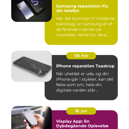
Samsung reparation: Fix
din telefon
Når det kommer til moderne
teknologi, er Samsung et af
de førende mærker på
markedet, kendt for dere...
08. feb
iPhone reparation Taastrup
Når uheldet er ude, og din
iPhone går i stykker, kan det
føles som om, hele din
digitale verden står...
18. jan
Viaplay App: En
Dybdegående Oplevelse