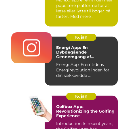
Mofibo app er en af de mest
populære platforme for at
læse eller lytte til bøger på
farten. Med mere...
16. jan
Energi App: En
Dybdegående
Gennemgang af
Fremtidens
Energi App: Fremtidens
Energirevolution
Energirevolution inden for
din rækkevidde ...
16. jan
Golfbox App:
Revolutionizing the Golfing
Experience
Introduction In recent years,