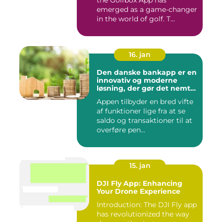
the Golfbox App has
emerged as a game-changer
in the world of golf. T...
16. jan
Den danske bankapp er en
innovativ og moderne
løsning, der gør det nemt
og bekvemt for danskere
Appen tilbyder en bred vifte
at administrere deres
af funktioner lige fra at se
økonomiske forhold
saldo og transaktioner til at
overføre pen...
15. jan
DJI Fly App: Enhancing
Your Drone Experience
Introduction: The DJI Fly app
has revolutionized the way