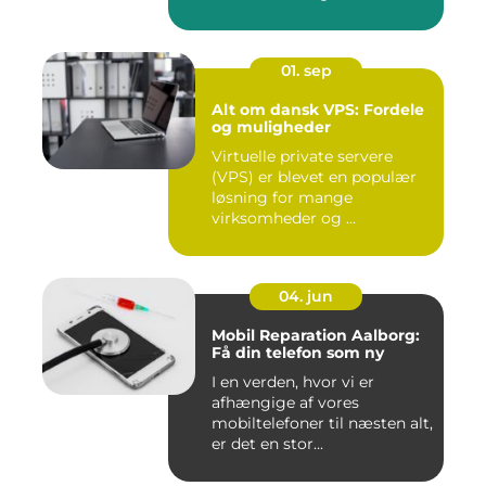
01. sep
Alt om dansk VPS: Fordele
og muligheder
Virtuelle private servere
(VPS) er blevet en populær
løsning for mange
virksomheder og ...
04. jun
Mobil Reparation Aalborg:
Få din telefon som ny
I en verden, hvor vi er
afhængige af vores
mobiltelefoner til næsten alt,
er det en stor...