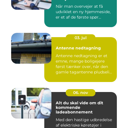
Når man overvejer at få
udviklet en ny hjemmeside,
er et af de første spør...
03. jul
Antenne nedtagning
Antenne nedtagning er et
emne, mange boligejere
først tænker over, når den
gamle tagantenne pludseli...
06. nov
Alt du skal vide om dit
kommende
ladeabonnement
Med den hastige udbredelse
af elektriske køretøjer i