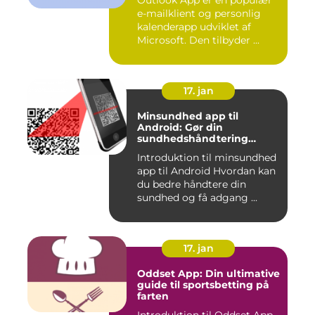
Outlook App er en populær
e-mailklient og personlig
kalenderapp udviklet af
Microsoft. Den tilbyder ...
17. jan
Minsundhed app til
Android: Gør din
sundhedshåndtering
nemmere og mere effektiv
Introduktion til minsundhed
app til Android Hvordan kan
du bedre håndtere din
sundhed og få adgang ...
17. jan
Oddset App: Din ultimative
guide til sportsbetting på
farten