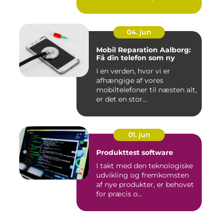
04. jun
Mobil Reparation Aalborg:
Få din telefon som ny
I en verden, hvor vi er
afhængige af vores
mobiltelefoner til næsten alt,
er det en stor...
01. jun
Produkttest software
I takt med den teknologiske
udvikling og fremkomsten
af nye produkter, er behovet
for præcis o...