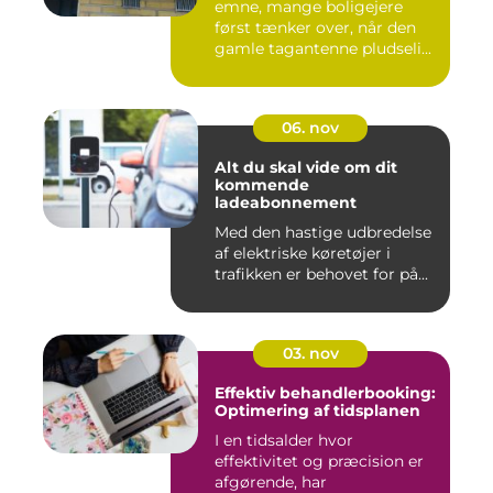
emne, mange boligejere
først tænker over, når den
gamle tagantenne pludseli...
06. nov
Alt du skal vide om dit
kommende
ladeabonnement
Med den hastige udbredelse
af elektriske køretøjer i
trafikken er behovet for på...
03. nov
Effektiv behandlerbooking:
Optimering af tidsplanen
I en tidsalder hvor
effektivitet og præcision er
afgørende, har