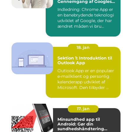
Gennemgang af Googles
Revolutionerende Web-
Indledning: Chrome App er
applikationer
en banebrydende teknologi
udviklet af Google, der har
ændret måden vi bru...
18. jan
Sektion 1: Introduktion til
Outlook App
Outlook App er en populær
e-mailklient og personlig
kalenderapp udviklet af
Microsoft. Den tilbyder ...
17. jan
Minsundhed app til
Android: Gør din
sundhedshåndtering