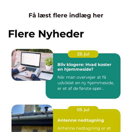
Få læst flere indlæg her
Flere Nyheder
23. jul
Bliv klogere: Hvad koster
en hjemmeside?
Når man overvejer at få
udviklet en ny hjemmeside,
er et af de første spør...
03. jul
Antenne nedtagning
Antenne nedtagning er et