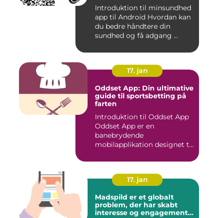
nemmere og mere effektiv
Introduktion til minsundhed
app til Android Hvordan kan
du bedre håndtere din
sundhed og få adgang ...
17. jan
Oddset App: Din ultimative
guide til sportsbetting på
farten
Introduktion til Oddset App
Oddset App er en
banebrydende
mobilapplikation designet til
sportsbetti...
17. jan
Madspild er et globalt
problem, der har skabt
interesse og engagement