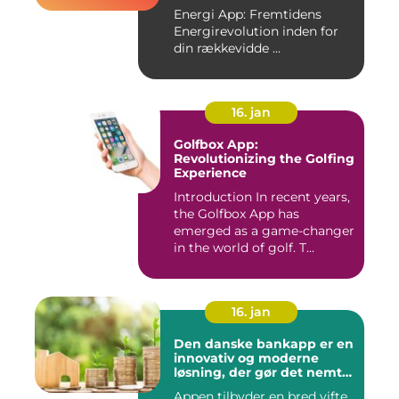
Fremtidens
Energi App: Fremtidens
Energirevolution
Energirevolution inden for
din rækkevidde ...
16. jan
Golfbox App:
Revolutionizing the Golfing
Experience
Introduction In recent years,
the Golfbox App has
emerged as a game-changer
in the world of golf. T...
16. jan
Den danske bankapp er en
innovativ og moderne
løsning, der gør det nemt
og bekvemt for danskere
Appen tilbyder en bred vifte