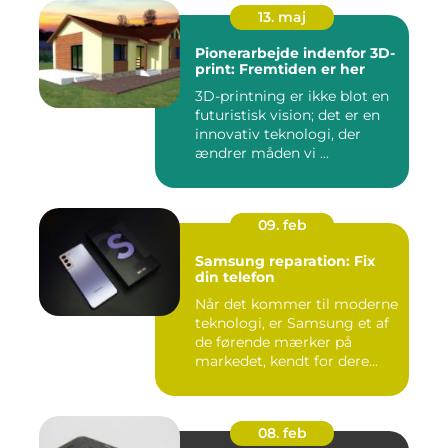
13. maj
Pionerarbejde indenfor 3D-
print: Fremtiden er her
3D-printning er ikke blot en
futuristisk vision; det er en
innovativ teknologi, der
ændrer måden vi ...
09. feb
Samsung reparation: Fix
din telefon
Når det kommer til moderne
teknologi, er Samsung et af
de førende mærker på
markedet, kendt for dere...
08. feb