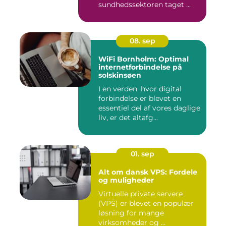
sundhedssektoren taget ...
08. sep
WiFi Bornholm: Optimal
internetforbindelse på
solskinsøen
I en verden, hvor digital
forbindelse er blevet en
essentiel del af vores daglige
liv, er det altafg...
01. sep
Alt om dansk VPS: Fordele
og muligheder
Virtuelle private servere
(VPS) er blevet en populær
løsning for mange
virksomheder og ...