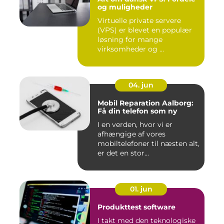
og muligheder
Virtuelle private servere
(VPS) er blevet en populær
løsning for mange
virksomheder og ...
04. jun
Mobil Reparation Aalborg:
Få din telefon som ny
I en verden, hvor vi er
afhængige af vores
mobiltelefoner til næsten alt,
er det en stor...
01. jun
Produkttest software
I takt med den teknologiske