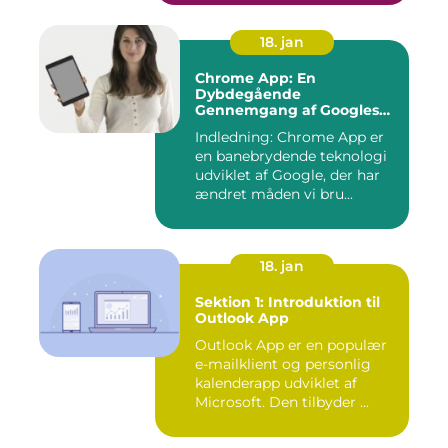
18. jan
Chrome App: En
Dybdegående
Gennemgang af Googles
Revolutionerende Web-
Indledning: Chrome App er
applikationer
en banebrydende teknologi
udviklet af Google, der har
ændret måden vi bru...
18. jan
Sektion 1: Introduktion til
Outlook App
Outlook App er en populær
e-mailklient og personlig
kalenderapp udviklet af
Microsoft. Den tilbyder ...