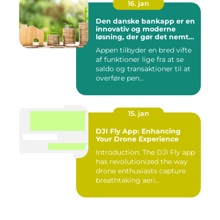
16. jan
Den danske bankapp er en
innovativ og moderne
løsning, der gør det nemt
og bekvemt for danskere
Appen tilbyder en bred vifte
at administrere deres
af funktioner lige fra at se
økonomiske forhold
saldo og transaktioner til at
overføre pen...
15. jan
DJI Fly App: Enhancing
Your Drone Experience
Introduction: The DJI Fly app
has revolutionized the way
drone enthusiasts capture
breathtaking aeri...