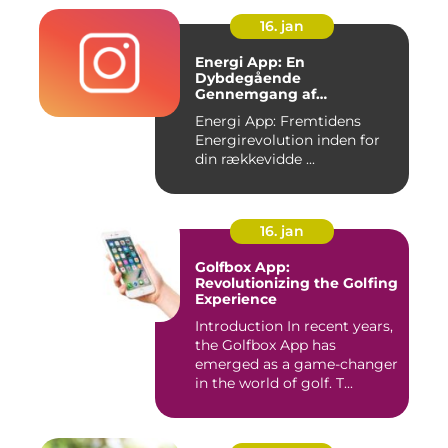
16. jan
Energi App: En
Dybdegående
Gennemgang af
Fremtidens
Energi App: Fremtidens
Energirevolution
Energirevolution inden for
din rækkevidde ...
16. jan
Golfbox App:
Revolutionizing the Golfing
Experience
Introduction In recent years,
the Golfbox App has
emerged as a game-changer
in the world of golf. T...