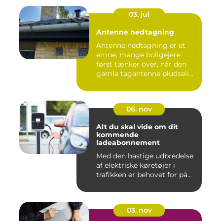
03. jul
Antenne nedtagning
Antenne nedtagning er et
emne, mange boligejere
først tænker over, når den
gamle tagantenne pludseli...
06. nov
Alt du skal vide om dit
kommende
ladeabonnement
Med den hastige udbredelse
af elektriske køretøjer i
trafikken er behovet for på...
03. nov