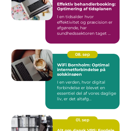
Effektiv behandlerbooking:
Optimering af tidsplanen
I en tidsalder hvor
effektivitet og præcision er
afgørende, har
sundhedssektoren taget ...
08. sep
WiFi Bornholm: Optimal
internetforbindelse på
solskinsøen
I en verden, hvor digital
forbindelse er blevet en
essentiel del af vores daglige
liv, er det altafg...
01. sep
Alt om dansk VPS: Fordele