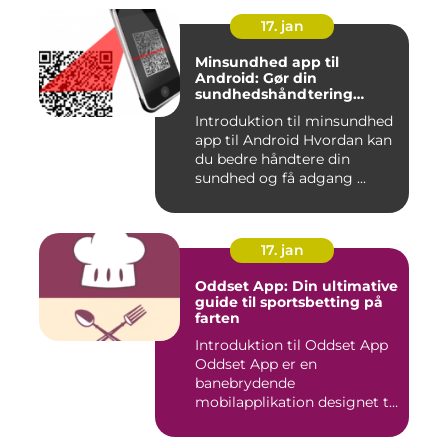
17. jan
Minsundhed app til
Android: Gør din
sundhedshåndtering
nemmere og mere effektiv
Introduktion til minsundhed
app til Android Hvordan kan
du bedre håndtere din
sundhed og få adgang ...
17. jan
Oddset App: Din ultimative
guide til sportsbetting på
farten
Introduktion til Oddset App
Oddset App er en
banebrydende
mobilapplikation designet til
sportsbetti...