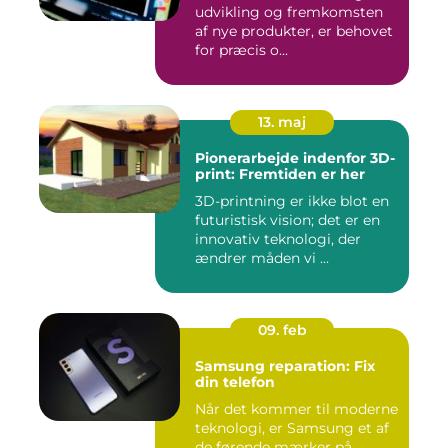
udvikling og fremkomsten
af nye produkter, er behovet
for præcis o...
13. maj
Pionerarbejde indenfor 3D-
print: Fremtiden er her
3D-printning er ikke blot en
futuristisk vision; det er en
innovativ teknologi, der
ændrer måden vi ...
09. feb
Samsung reparation: Fix
din telefon
Når det kommer til moderne
teknologi, er Samsung et af
de førende mærker på