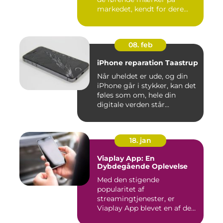
markedet, kendt for dere...
08. feb
iPhone reparation Taastrup
Når uheldet er ude, og din
iPhone går i stykker, kan det
føles som om, hele din
digitale verden står...
18. jan
Viaplay App: En
Dybdegående Oplevelse
Med den stigende
popularitet af
streamingtjenester, er
Viaplay App blevet en af de
førende platforme...