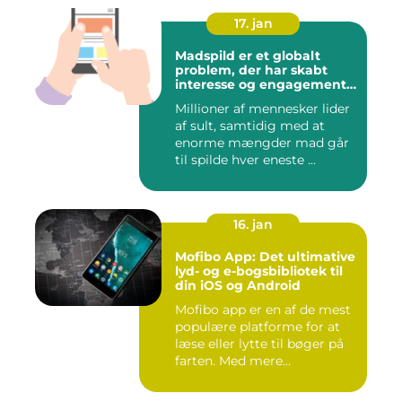
17. jan
Madspild er et globalt
problem, der har skabt
interesse og engagement
fra en bred vifte af
Millioner af mennesker lider
mennesker verden over
af sult, samtidig med at
enorme mængder mad går
til spilde hver eneste ...
16. jan
Mofibo App: Det ultimative
lyd- og e-bogsbibliotek til
din iOS og Android
Mofibo app er en af de mest
populære platforme for at
læse eller lytte til bøger på
farten. Med mere...