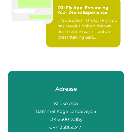
DJI Fly App: Enhancing
Your Drone Experience
Introduction: The DJI Fly app
has revolutionized the way
drone enthusiasts capture
breathtaking aeri...
Adresse