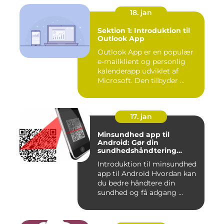
18. jan
Sektion 1: Introduktion til
Outlook App
Outlook App er en populær
e-mailklient og personlig
kalenderapp udviklet af
Microsoft. Den tilbyder ...
17. jan
Minsundhed app til
Android: Gør din
sundhedshåndtering
nemmere og mere effektiv
Introduktion til minsundhed
app til Android Hvordan kan
du bedre håndtere din
sundhed og få adgang ...