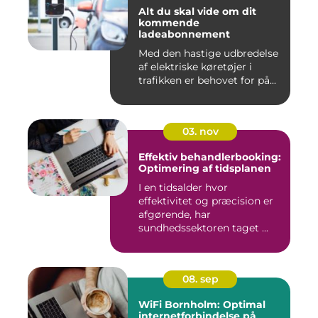
Alt du skal vide om dit
kommende
ladeabonnement
Med den hastige udbredelse
af elektriske køretøjer i
trafikken er behovet for på...
03. nov
Effektiv behandlerbooking:
Optimering af tidsplanen
I en tidsalder hvor
effektivitet og præcision er
afgørende, har
sundhedssektoren taget ...
08. sep
WiFi Bornholm: Optimal
internetforbindelse på