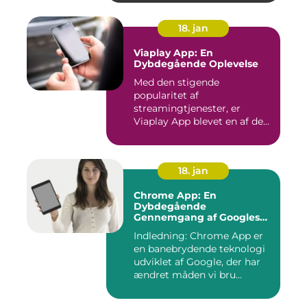
18. jan
Viaplay App: En
Dybdegående Oplevelse
Med den stigende
popularitet af
streamingtjenester, er
Viaplay App blevet en af de
førende platforme...
18. jan
Chrome App: En
Dybdegående
Gennemgang af Googles
Revolutionerende Web-
Indledning: Chrome App er
applikationer
en banebrydende teknologi
udviklet af Google, der har
ændret måden vi bru...