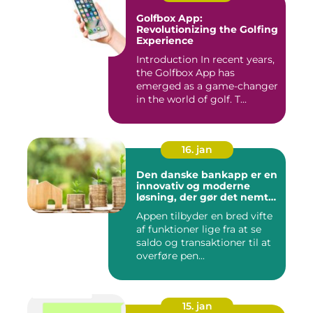
Golfbox App:
Revolutionizing the Golfing
Experience
Introduction In recent years,
the Golfbox App has
emerged as a game-changer
in the world of golf. T...
16. jan
Den danske bankapp er en
innovativ og moderne
løsning, der gør det nemt
og bekvemt for danskere
Appen tilbyder en bred vifte
at administrere deres
af funktioner lige fra at se
økonomiske forhold
saldo og transaktioner til at
overføre pen...
15. jan