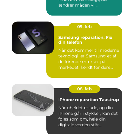
ændrer måden vi ...
09. feb
Samsung reparation: Fix
din telefon
Når det kommer til moderne
teknologi, er Samsung et af
de førende mærker på
markedet, kendt for dere...
08. feb
iPhone reparation Taastrup
Når uheldet er ude, og din
iPhone går i stykker, kan det
føles som om, hele din
digitale verden står...