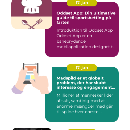
17. jan
Oddset App: Din ultimative
guide til sportsbetting på
farten
Introduktion til Oddset App
Oddset App er en
banebrydende
mobilapplikation designet til
sportsbetti...
17. jan
Madspild er et globalt
problem, der har skabt
interesse og engagement
fra en bred vifte af
Millioner af mennesker lider
mennesker verden over
af sult, samtidig med at
enorme mængder mad går
til spilde hver eneste ...