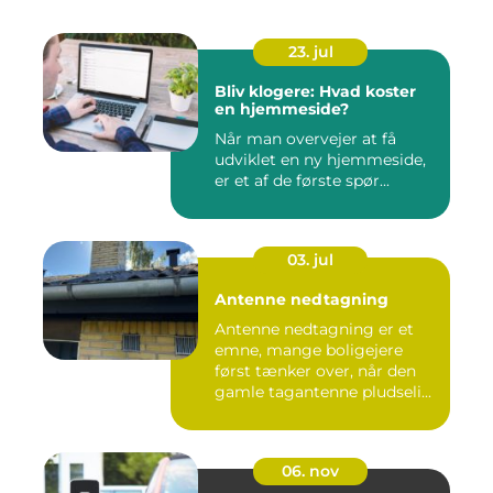
23. jul
Bliv klogere: Hvad koster
en hjemmeside?
Når man overvejer at få
udviklet en ny hjemmeside,
er et af de første spør...
03. jul
Antenne nedtagning
Antenne nedtagning er et
emne, mange boligejere
først tænker over, når den
gamle tagantenne pludseli...
06. nov