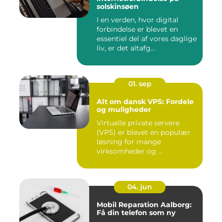
solskinsøen
I en verden, hvor digital
forbindelse er blevet en
essentiel del af vores daglige
liv, er det altafg...
01. sep
Alt om dansk VPS: Fordele
og muligheder
Virtuelle private servere
(VPS) er blevet en populær
løsning for mange
virksomheder og ...
04. jun
Mobil Reparation Aalborg:
Få din telefon som ny