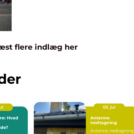
æst flere indlæg her
der
ul
03. jul
ere: Hvad
Antenne
nedtagning
de?
Antenne nedtagning