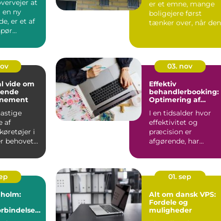
vervejer at
er et emne, mange
t en ny
boligejere først
, er et af
tænker over, når den
pør...
gamle tagantenne
pludseli...
nov
03. nov
al vide om
Effektiv
mende
behandlerbooking:
nnement
Optimering af
tidsplanen
astige
I en tidsalder hvor
e af
effektivitet og
køretøjer i
præcision er
er behovet
afgørende, har
sundhedssektoren
taget ...
sep
01. sep
nholm:
Alt om dansk VPS:
Fordele og
orbindelse
muligheder
nsøen