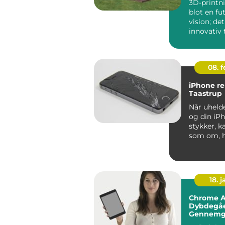
3D-printni
blot en fut
vision; det
innovativ 
der ændre
...
08. 
iPhone re
Taastrup
Når uhelde
og din iPh
stykker, k
som om, h
digitale ve
18. j
Chrome A
Dybdegå
Gennemg
Googles