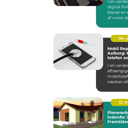
I en verde
digital fo
blevet en 
af vores da
det altafg..
04. 
Mobil Rep
Aalborg: 
telefon s
I en verden
afhængige
mobiltelef
næsten alt
stor...
13. 
Pionerarb
indenfor 
Fremtiden