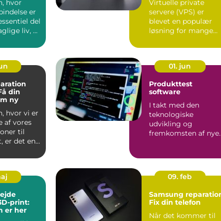
n, hvor
Virtuelle private
rbindelse er
servere (VPS) er
essentiel del
blevet en populær
glige liv, er
løsning for mange
.
virksomheder og ...
jun
01. jun
aration
Produkttest
Få din
software
om ny
I takt med den
, hvor vi er
teknologiske
 af vores
udvikling og
oner til
fremkomsten af nye
, er det en
produkter, er behove
for præcis o...
maj
09. feb
ejde
Samsung reparatio
3D-print:
Fix din telefon
 er her
Når det kommer til