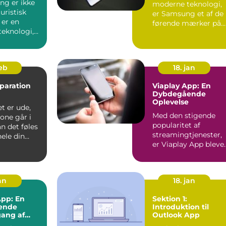
ng er ikke
moderne teknologi,
uristisk
er Samsung et af de
 er en
førende mærker på
teknologi,
markedet, kendt for
r måden vi
dere...
feb
18. jan
paration
Viaplay App: En
Dybdegående
Oplevelse
t er ude,
Med den stigende
one går i
popularitet af
an det føles
streamingtjenester,
ele din
er Viaplay App bleve
rden står...
en af de førende
platforme...
an
18. jan
pp: En
Sektion 1:
ende
Introduktion til
ang af
Outlook App