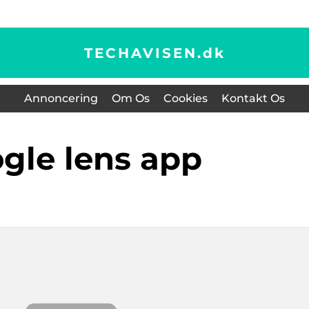
TECHAVISEN.
dk
Annoncering
Om Os
Cookies
Kontakt Os
ogle lens app