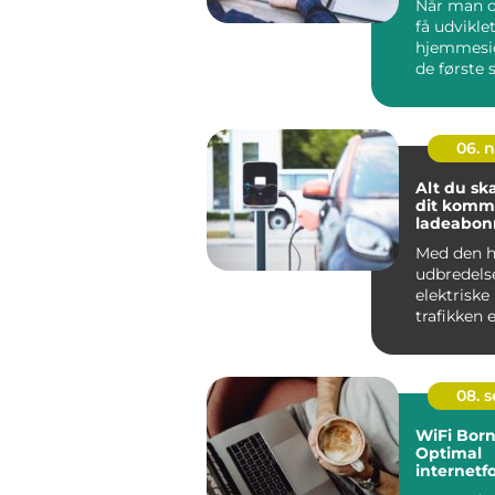
Når man o
få udvikle
hjemmeside
de første s
06. 
Alt du sk
dit kom
ladeabo
Med den h
udbredels
elektriske 
trafikken 
for på...
08. 
WiFi Bor
Optimal
internetf
på solski