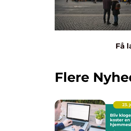
Få l
Flere Nyhe
23. j
Bliv klog
koster en
hjemmesi