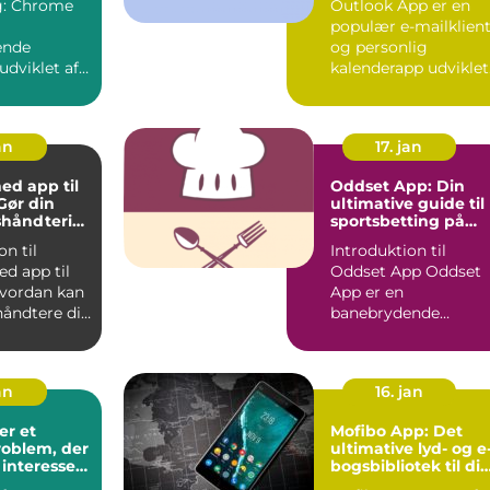
ome
Outlook App er en
onerende
populær e-mailklien
ikationer
ende
og personlig
udviklet af
kalenderapp udviklet
r har
af Microsoft. Den
åden vi
tilbyder ...
an
17. jan
d app til
Oddset App: Din
Gør din
ultimative guide til
håndterin
sportsbetting på
e og mere
farten
on til
Introduktion til
d app til
Oddset App Oddset
App er en
håndtere din
banebrydende
g få
mobilapplikation
designet til
sportsbetti...
an
16. jan
er et
Mofibo App: Det
roblem, der
ultimative lyd- og e
 interesse
bogsbibliotek til di
ement fra
iOS og Android