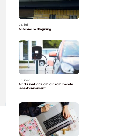
03. jul
Antenne nedtagning
06. nov
Alt du skal vide om dit kommende
ladeabonnement