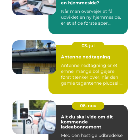
en hjemmeside?
Når man overvejer at få
udviklet en ny hjemmeside,
er et af de første spør...
03. jul
Antenne nedtagning
Antenne nedtagning er et
emne, mange boligejere
først tænker over, når den
gamle tagantenne pludseli...
06. nov
Alt du skal vide om dit
kommende
ladeabonnement
Med den hastige udbredelse