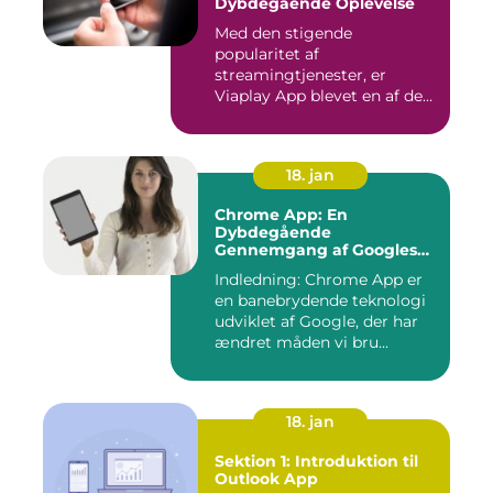
Dybdegående Oplevelse
Med den stigende
popularitet af
streamingtjenester, er
Viaplay App blevet en af de
førende platforme...
18. jan
Chrome App: En
Dybdegående
Gennemgang af Googles
Revolutionerende Web-
Indledning: Chrome App er
applikationer
en banebrydende teknologi
udviklet af Google, der har
ændret måden vi bru...
18. jan
Sektion 1: Introduktion til
Outlook App