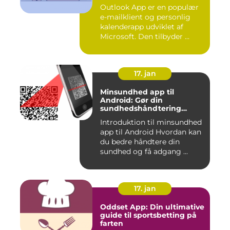
Outlook App er en populær
e-mailklient og personlig
kalenderapp udviklet af
Microsoft. Den tilbyder ...
17. jan
Minsundhed app til
Android: Gør din
sundhedshåndtering
nemmere og mere effektiv
Introduktion til minsundhed
app til Android Hvordan kan
du bedre håndtere din
sundhed og få adgang ...
17. jan
Oddset App: Din ultimative
guide til sportsbetting på
farten