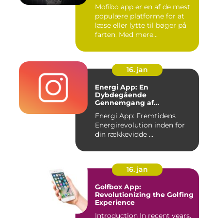
Mofibo app er en af de mest
populære platforme for at
læse eller lytte til bøger på
farten. Med mere...
16. jan
Energi App: En
Dybdegående
Gennemgang af
Fremtidens
Energi App: Fremtidens
Energirevolution
Energirevolution inden for
din rækkevidde ...
16. jan
Golfbox App:
Revolutionizing the Golfing
Experience
Introduction In recent years,