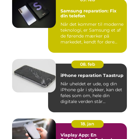
Samsung reparation: Fix
din telefon
Når det kommer til moderne
teknologi, er Samsung et af
de førende mærker på
markedet, kendt for dere...
08. feb
iPhone reparation Taastrup
Når uheldet er ude, og din
iPhone går i stykker, kan det
føles som om, hele din
digitale verden står...
18. jan
Viaplay App: En