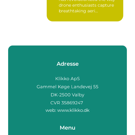
drone enthusiasts capture
breathtaking aeri...
Adresse
web:
www.klikko.dk
Menu