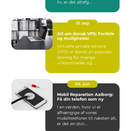
liv, er det altafg...
01. sep
Alt om dansk VPS: Fordele
og muligheder
Virtuelle private servere
(VPS) er blevet en populær
løsning for mange
virksomheder og ...
04. jun
Mobil Reparation Aalborg:
Få din telefon som ny
I en verden, hvor vi er
afhængige af vores
mobiltelefoner til næsten alt,
er det en stor...