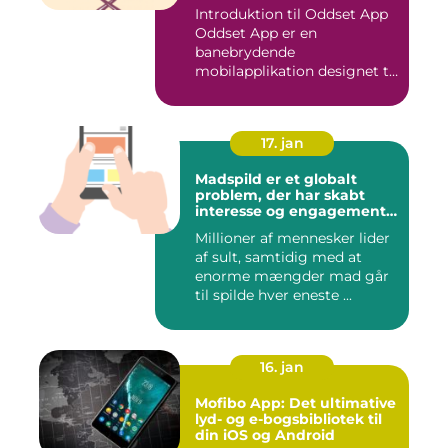
Introduktion til Oddset App
Oddset App er en
banebrydende
mobilapplikation designet til
sportsbetti...
17. jan
Madspild er et globalt
problem, der har skabt
interesse og engagement
fra en bred vifte af
Millioner af mennesker lider
mennesker verden over
af sult, samtidig med at
enorme mængder mad går
til spilde hver eneste ...
16. jan
Mofibo App: Det ultimative
lyd- og e-bogsbibliotek til
din iOS og Android