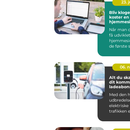
23. j
Bliv klog
koster en
hjemmesi
Når man o
få udvikle
hjemmeside
de første s
06. 
Alt du sk
dit kom
ladeabo
Med den h
udbredels
elektriske 
trafikken 
for på...