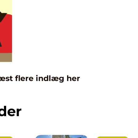
æst flere indlæg her
der