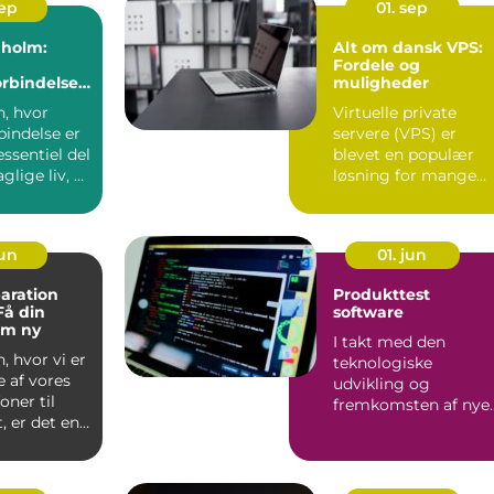
sep
01. sep
nholm:
Alt om dansk VPS:
Fordele og
orbindelse
muligheder
nsøen
n, hvor
Virtuelle private
rbindelse er
servere (VPS) er
essentiel del
blevet en populær
glige liv, er
løsning for mange
.
virksomheder og ...
jun
01. jun
aration
Produkttest
Få din
software
om ny
I takt med den
, hvor vi er
teknologiske
 af vores
udvikling og
oner til
fremkomsten af nye
, er det en
produkter, er behove
for præcis o...