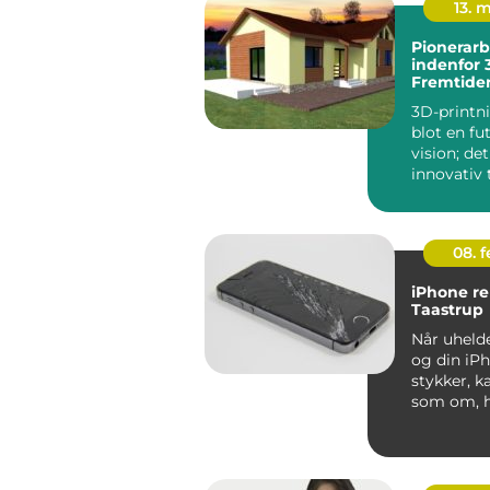
13. 
Pionerarb
indenfor 
Fremtiden
3D-printni
blot en fut
vision; det
innovativ 
der ændre
...
08. 
iPhone re
Taastrup
Når uhelde
og din iPh
stykker, k
som om, h
digitale ve