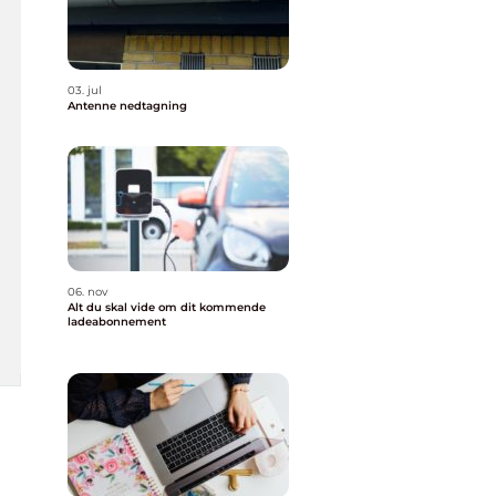
03. jul
Antenne nedtagning
06. nov
Alt du skal vide om dit kommende
ladeabonnement