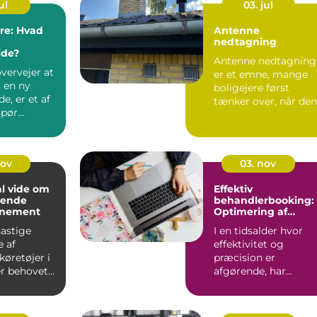
ul
03. jul
ere: Hvad
Antenne
nedtagning
de?
Antenne nedtagning
vervejer at
er et emne, mange
t en ny
boligejere først
, er et af
tænker over, når den
pør...
gamle tagantenne
pludseli...
nov
03. nov
al vide om
Effektiv
mende
behandlerbooking:
nnement
Optimering af
tidsplanen
astige
I en tidsalder hvor
e af
effektivitet og
køretøjer i
præcision er
er behovet
afgørende, har
sundhedssektoren
taget ...