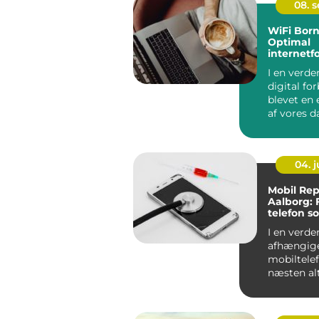
08. 
WiFi Bor
Optimal
internetf
på solski
I en verde
digital fo
blevet en 
af vores da
det altafg..
04. 
Mobil Rep
Aalborg: 
telefon s
I en verden
afhængige
mobiltelef
næsten alt
stor...