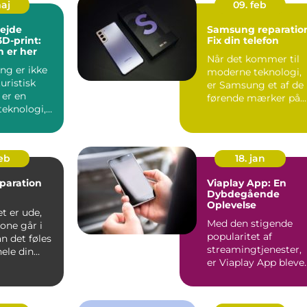
maj
09. feb
ejde
Samsung reparatio
3D-print:
Fix din telefon
 er her
Når det kommer til
ng er ikke
moderne teknologi,
uristisk
er Samsung et af de
 er en
førende mærker på
teknologi,
markedet, kendt for
r måden vi
dere...
feb
18. jan
paration
Viaplay App: En
Dybdegående
Oplevelse
t er ude,
Med den stigende
one går i
popularitet af
an det føles
streamingtjenester,
ele din
er Viaplay App bleve
rden står...
en af de førende
platforme...