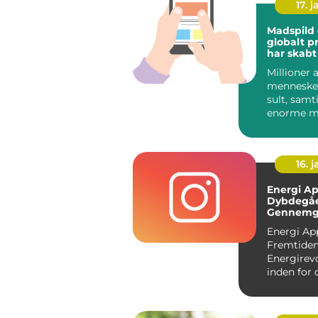
17. j
Madspild 
globalt p
har skabt
og engag
Millioner a
en bred vi
mennesker
menneske
over
sult, samt
enorme 
mad går ti
hver eneste
16. j
Energi Ap
Dybdegå
Gennemg
Fremtide
Energi Ap
Energirev
Fremtide
Energirev
inden for 