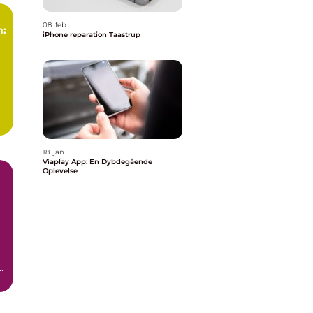
08. feb
n:
iPhone reparation Taastrup
18. jan
Viaplay App: En Dybdegående
Oplevelse
t