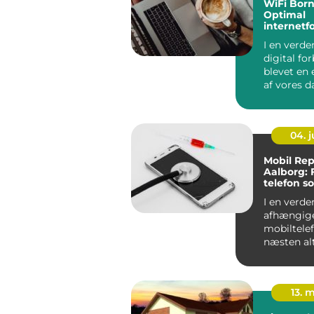
WiFi Bor
Optimal
internetf
på solski
I en verde
digital fo
blevet en 
af vores da
det altafg..
04. 
Mobil Rep
Aalborg: 
telefon s
I en verden
afhængige
mobiltelef
næsten alt
stor...
13. 