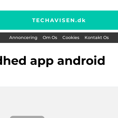
TECHAVISEN.
dk
Annoncering
Om Os
Cookies
Kontakt Os
dhed app android