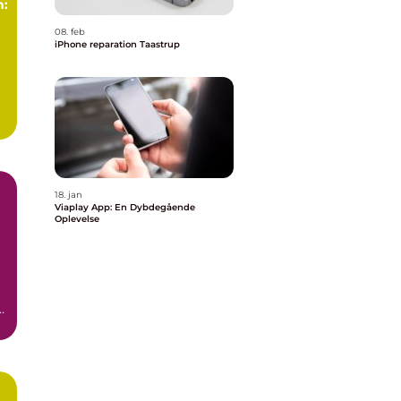
n:
08. feb
iPhone reparation Taastrup
18. jan
Viaplay App: En Dybdegående
Oplevelse
t