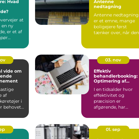
ere: Hvad
Antenne
nedtagning
de?
Antenne nedtagning
vervejer at
er et emne, mange
t en ny
boligejere først
, er et af
tænker over, når den
pør...
gamle tagantenne
pludseli...
nov
03. nov
al vide om
Effektiv
mende
behandlerbooking:
nnement
Optimering af
tidsplanen
astige
I en tidsalder hvor
e af
effektivitet og
køretøjer i
præcision er
er behovet
afgørende, har
sundhedssektoren
taget ...
sep
01. sep