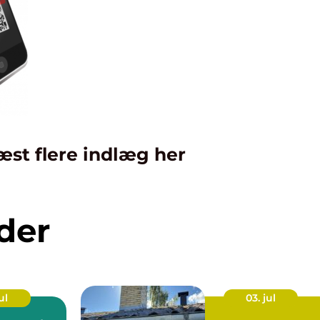
æst flere indlæg her
der
ul
03. jul