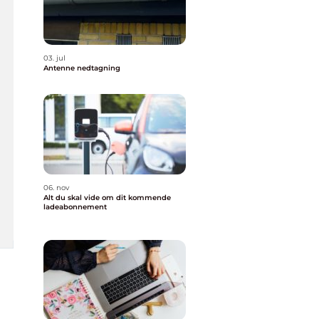
03. jul
Antenne nedtagning
06. nov
Alt du skal vide om dit kommende
ladeabonnement