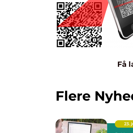
Få l
Flere Nyhe
23. j