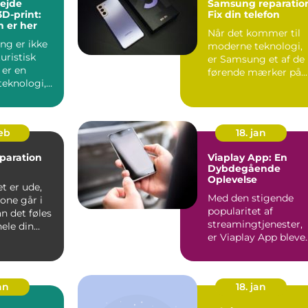
ejde
Samsung reparatio
3D-print:
Fix din telefon
 er her
Når det kommer til
ng er ikke
moderne teknologi,
uristisk
er Samsung et af de
 er en
førende mærker på
teknologi,
markedet, kendt for
r måden vi
dere...
feb
18. jan
paration
Viaplay App: En
Dybdegående
Oplevelse
t er ude,
Med den stigende
one går i
popularitet af
an det føles
streamingtjenester,
ele din
er Viaplay App bleve
rden står...
en af de førende
platforme...
an
18. jan