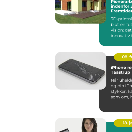
Pionerarb
indenfor 
Fremtiden
3D-printni
blot en fut
vision; det
innovativ 
der ændre
...
08. 
iPhone re
Taastrup
Når uhelde
og din iPh
stykker, k
som om, h
digitale ve
18. j