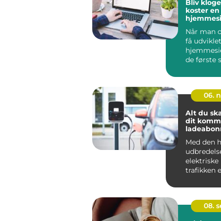
Bliv klog
koster en
hjemmesi
Når man o
få udvikle
hjemmeside
de første s
06. 
Alt du sk
dit kom
ladeabo
Med den h
udbredels
elektriske 
trafikken 
for på...
08. 