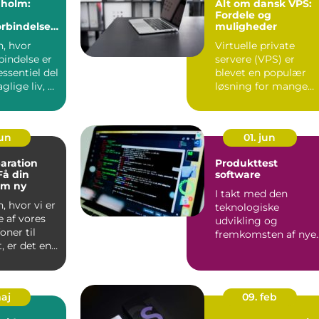
nholm:
Alt om dansk VPS:
Fordele og
orbindelse
muligheder
nsøen
n, hvor
Virtuelle private
rbindelse er
servere (VPS) er
essentiel del
blevet en populær
glige liv, er
løsning for mange
.
virksomheder og ...
jun
01. jun
aration
Produkttest
Få din
software
om ny
I takt med den
, hvor vi er
teknologiske
 af vores
udvikling og
oner til
fremkomsten af nye
, er det en
produkter, er behove
for præcis o...
maj
09. feb