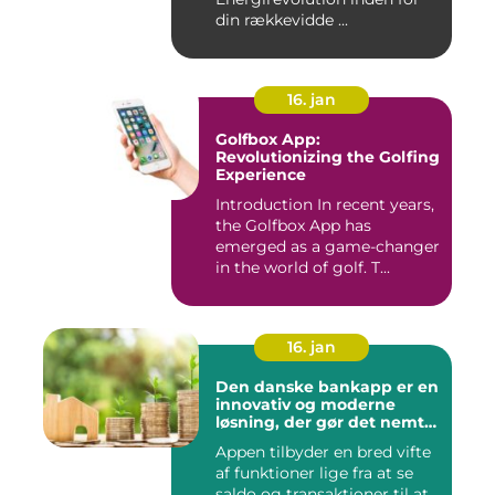
din rækkevidde ...
16. jan
Golfbox App:
Revolutionizing the Golfing
Experience
Introduction In recent years,
the Golfbox App has
emerged as a game-changer
in the world of golf. T...
16. jan
Den danske bankapp er en
innovativ og moderne
løsning, der gør det nemt
og bekvemt for danskere
Appen tilbyder en bred vifte
at administrere deres
af funktioner lige fra at se
økonomiske forhold
saldo og transaktioner til at