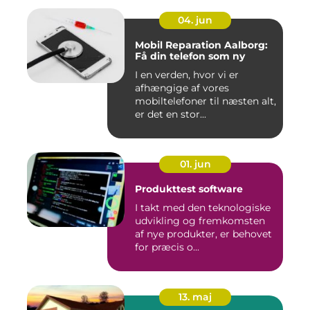
04. jun
Mobil Reparation Aalborg:
Få din telefon som ny
I en verden, hvor vi er
afhængige af vores
mobiltelefoner til næsten alt,
er det en stor...
01. jun
Produkttest software
I takt med den teknologiske
udvikling og fremkomsten
af nye produkter, er behovet
for præcis o...
13. maj