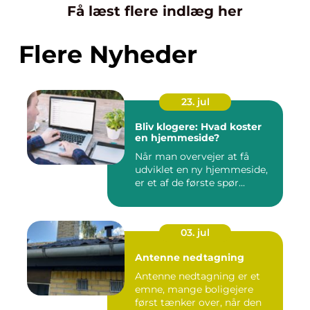
Få læst flere indlæg her
Flere Nyheder
23. jul
Bliv klogere: Hvad koster
en hjemmeside?
Når man overvejer at få
udviklet en ny hjemmeside,
er et af de første spør...
03. jul
Antenne nedtagning
Antenne nedtagning er et
emne, mange boligejere
først tænker over, når den