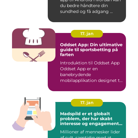
du bedre håndtere din
sundhed og få adgang ...
17. jan
Oddset App: Din ultimative
guide til sportsbetting på
farten
Introduktion til Oddset App
Oddset App er en
banebrydende
mobilapplikation designet til
sportsbetti...
17. jan
Madspild er et globalt
problem, der har skabt
interesse og engagement
fra en bred vifte af
Millioner af mennesker lider
mennesker verden over
af sult, samtidig med at