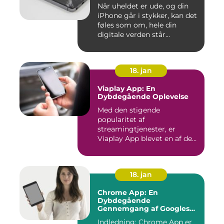
Når uheldet er ude, og din
iPhone går i stykker, kan det
føles som om, hele din
digitale verden står...
18. jan
Viaplay App: En
Dybdegående Oplevelse
Med den stigende
popularitet af
streamingtjenester, er
Viaplay App blevet en af de
førende platforme...
18. jan
Chrome App: En
Dybdegående
Gennemgang af Googles
Revolutionerende Web-
Indledning: Chrome App er