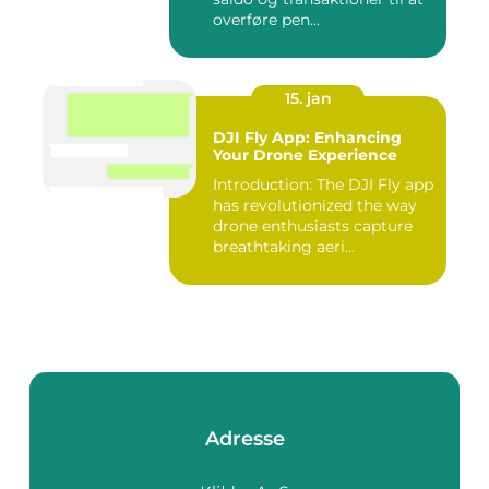
overføre pen...
15. jan
DJI Fly App: Enhancing
Your Drone Experience
Introduction: The DJI Fly app
has revolutionized the way
drone enthusiasts capture
breathtaking aeri...
Adresse