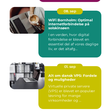
08. sep
WiFi Bornholm: Optimal
internetforbindelse på
solskinsøen
I en verden, hvor digital
forbindelse er blevet en
essentiel del af vores daglige
liv, er det altafg...
01. sep
Alt om dansk VPS: Fordele
og muligheder
Virtuelle private servere
(VPS) er blevet en populær
løsning for mange
virksomheder og ...