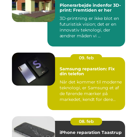
Pionerarbejde indenfor 3D-
print: Fremtiden er her
3D-printning er ikke blot en
futuristisk vision; det er en
innovativ teknologi, der
ændrer måden vi ...
09. feb
Samsung reparation: Fix
din telefon
Når det kommer til moderne
teknologi, er Samsung et af
de førende mærker på
markedet, kendt for dere...
08. feb
iPhone reparation Taastrup