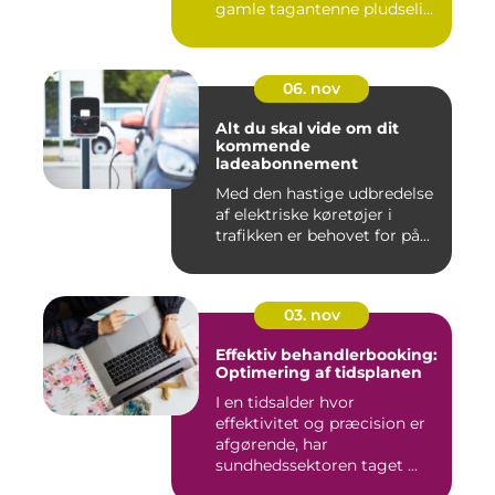
gamle tagantenne pludseli...
06. nov
Alt du skal vide om dit
kommende
ladeabonnement
Med den hastige udbredelse
af elektriske køretøjer i
trafikken er behovet for på...
03. nov
Effektiv behandlerbooking:
Optimering af tidsplanen
I en tidsalder hvor
effektivitet og præcision er
afgørende, har
sundhedssektoren taget ...