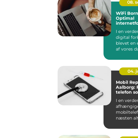
08. 
WiFi Bor
Optimal
internetf
på solski
I en verde
digital fo
blevet en 
af vores da
det altafg..
04. 
Mobil Rep
Aalborg: 
telefon s
I en verden
afhængige
mobiltelef
næsten alt
stor...