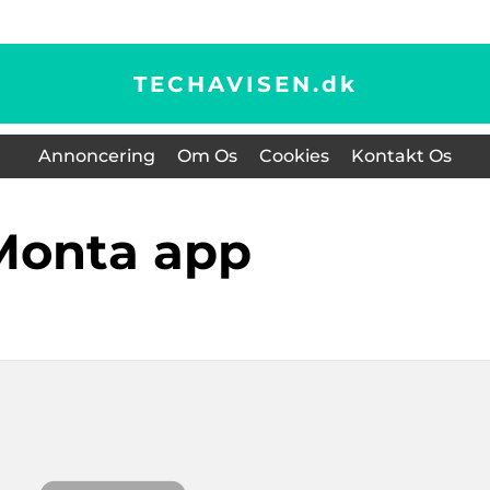
TECHAVISEN.
dk
Annoncering
Om Os
Cookies
Kontakt Os
monta app