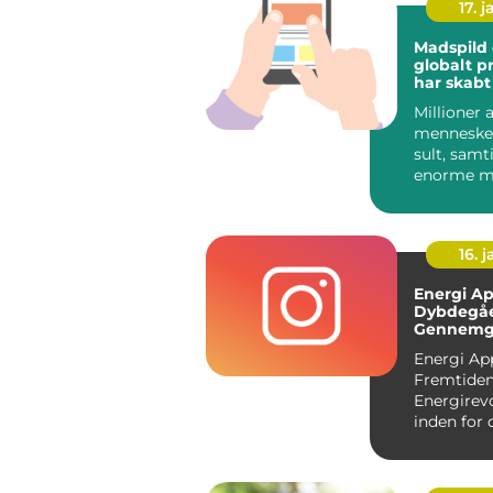
17. j
Madspild 
globalt p
har skabt
og engag
Millioner a
en bred vi
mennesker
menneske
over
sult, samt
enorme 
mad går ti
hver eneste
16. j
Energi Ap
Dybdegå
Gennemg
Fremtide
Energi Ap
Energirev
Fremtide
Energirev
inden for 