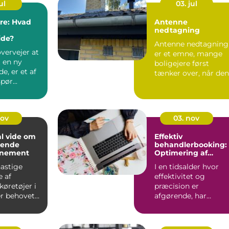
ul
03. jul
ere: Hvad
Antenne
nedtagning
de?
Antenne nedtagning
vervejer at
er et emne, mange
t en ny
boligejere først
, er et af
tænker over, når den
pør...
gamle tagantenne
pludseli...
nov
03. nov
al vide om
Effektiv
mende
behandlerbooking:
nnement
Optimering af
tidsplanen
astige
I en tidsalder hvor
e af
effektivitet og
køretøjer i
præcision er
er behovet
afgørende, har
sundhedssektoren
taget ...