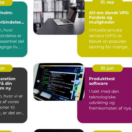
sep
01. sep
nholm:
Alt om dansk VPS:
Fordele og
orbindelse
muligheder
nsøen
n, hvor
Virtuelle private
rbindelse er
servere (VPS) er
essentiel del
blevet en populær
glige liv, er
løsning for mange
.
virksomheder og ...
jun
01. jun
aration
Produkttest
Få din
software
om ny
I takt med den
, hvor vi er
teknologiske
 af vores
udvikling og
oner til
fremkomsten af nye
, er det en
produkter, er behove
for præcis o...