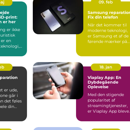
maj
09. feb
ejde
Samsung reparatio
3D-print:
Fix din telefon
 er her
Når det kommer til
ng er ikke
moderne teknologi,
uristisk
er Samsung et af de
 er en
førende mærker på
teknologi,
markedet, kendt for
r måden vi
dere...
feb
18. jan
paration
Viaplay App: En
Dybdegående
Oplevelse
t er ude,
Med den stigende
one går i
popularitet af
an det føles
streamingtjenester,
ele din
er Viaplay App bleve
rden står...
en af de førende
platforme...