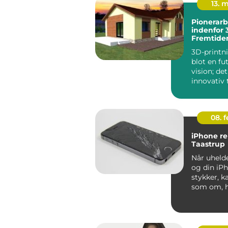
13. 
Pionerarb
indenfor 
Fremtiden
3D-printni
blot en fut
vision; det
innovativ 
der ændre
...
08. 
iPhone re
Taastrup
Når uhelde
og din iPh
stykker, k
som om, h
digitale ve