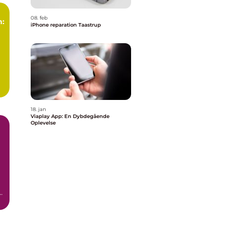
08. feb
n:
iPhone reparation Taastrup
18. jan
Viaplay App: En Dybdegående
Oplevelse
t