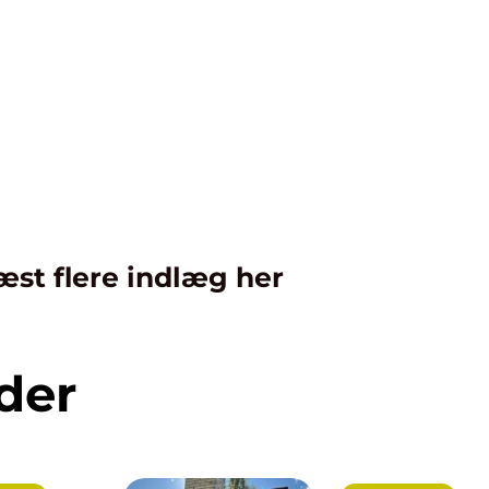
æst flere indlæg her
der