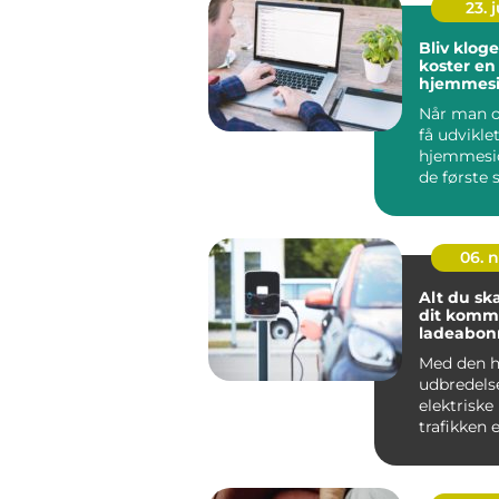
23. j
Bliv klog
koster en
hjemmesi
Når man o
få udvikle
hjemmeside
de første s
06. 
Alt du sk
dit kom
ladeabo
Med den h
udbredels
elektriske 
trafikken 
for på...