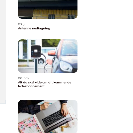
03. jul
Antenne nedtagning
06. nov
Alt du skal vide om dit kommende
ladeabonnement