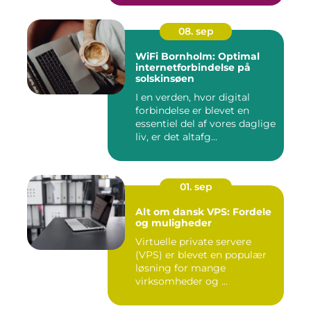
08. sep
WiFi Bornholm: Optimal
internetforbindelse på
solskinsøen
I en verden, hvor digital
forbindelse er blevet en
essentiel del af vores daglige
liv, er det altafg...
01. sep
Alt om dansk VPS: Fordele
og muligheder
Virtuelle private servere
(VPS) er blevet en populær
løsning for mange
virksomheder og ...