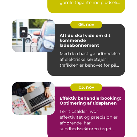
gamle tagantenne pludseli...
06. nov
Alt du skal vide om dit
kommende
ladeabonnement
Med den hastige udbredelse
af elektriske køretøjer i
trafikken er behovet for på...
03. nov
Effektiv behandlerbooking:
Optimering af tidsplanen
I en tidsalder hvor
effektivitet og præcision er
afgørende, har
sundhedssektoren taget ...