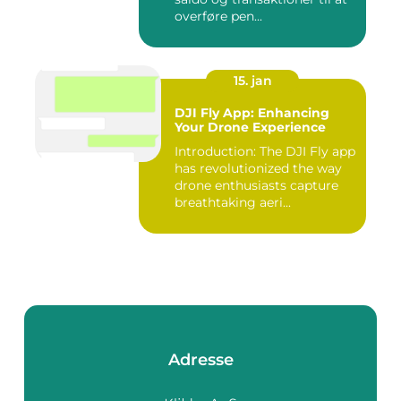
overføre pen...
15. jan
DJI Fly App: Enhancing
Your Drone Experience
Introduction: The DJI Fly app
has revolutionized the way
drone enthusiasts capture
breathtaking aeri...
Adresse