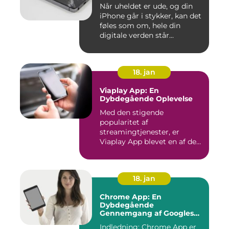
Når uheldet er ude, og din
iPhone går i stykker, kan det
føles som om, hele din
digitale verden står...
18. jan
Viaplay App: En
Dybdegående Oplevelse
Med den stigende
popularitet af
streamingtjenester, er
Viaplay App blevet en af de
førende platforme...
18. jan
Chrome App: En
Dybdegående
Gennemgang af Googles
Revolutionerende Web-
Indledning: Chrome App er