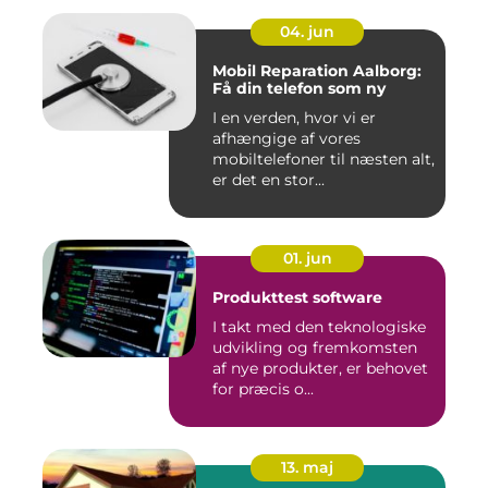
04. jun
Mobil Reparation Aalborg:
Få din telefon som ny
I en verden, hvor vi er
afhængige af vores
mobiltelefoner til næsten alt,
er det en stor...
01. jun
Produkttest software
I takt med den teknologiske
udvikling og fremkomsten
af nye produkter, er behovet
for præcis o...
13. maj