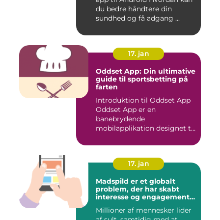
du bedre håndtere din
sundhed og få adgang ...
17. jan
Oddset App: Din ultimative
guide til sportsbetting på
farten
Introduktion til Oddset App
Oddset App er en
banebrydende
mobilapplikation designet til
sportsbetti...
17. jan
Madspild er et globalt
problem, der har skabt
interesse og engagement
fra en bred vifte af
Millioner af mennesker lider
mennesker verden over
af sult, samtidig med at