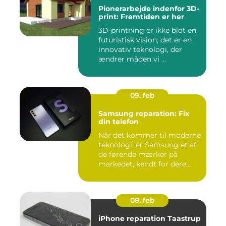
Pionerarbejde indenfor 3D-
print: Fremtiden er her
3D-printning er ikke blot en
futuristisk vision; det er en
innovativ teknologi, der
ændrer måden vi ...
09. feb
Samsung reparation: Fix
din telefon
Når det kommer til moderne
teknologi, er Samsung et af
de førende mærker på
markedet, kendt for dere...
08. feb
iPhone reparation Taastrup