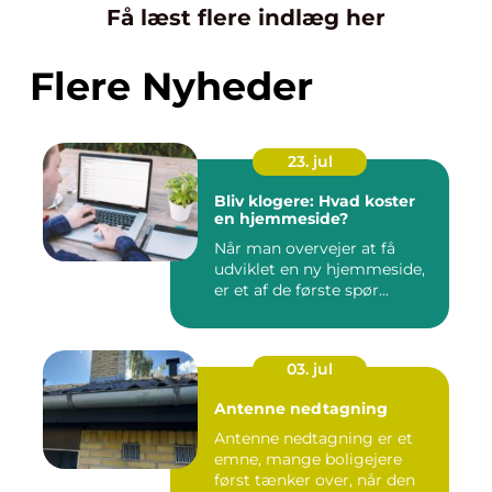
Få læst flere indlæg her
Flere Nyheder
23. jul
Bliv klogere: Hvad koster
en hjemmeside?
Når man overvejer at få
udviklet en ny hjemmeside,
er et af de første spør...
03. jul
Antenne nedtagning
Antenne nedtagning er et
emne, mange boligejere
først tænker over, når den