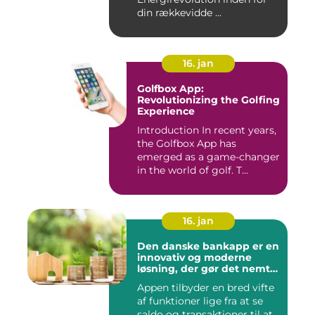
din rækkevidde ...
16. jan
Golfbox App:
Revolutionizing the Golfing
Experience
Introduction In recent years,
the Golfbox App has
emerged as a game-changer
in the world of golf. T...
16. jan
Den danske bankapp er en
innovativ og moderne
løsning, der gør det nemt
og bekvemt for danskere
Appen tilbyder en bred vifte
at administrere deres
af funktioner lige fra at se
økonomiske forhold
saldo og transaktioner til at