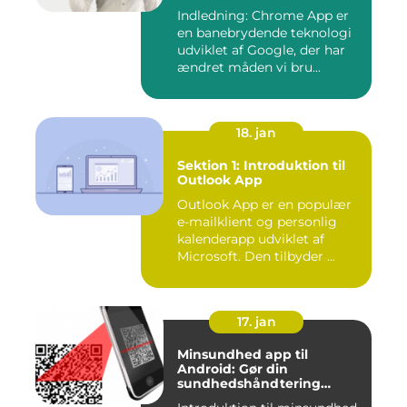
Revolutionerende Web-
Indledning: Chrome App er
applikationer
en banebrydende teknologi
udviklet af Google, der har
ændret måden vi bru...
18. jan
Sektion 1: Introduktion til
Outlook App
Outlook App er en populær
e-mailklient og personlig
kalenderapp udviklet af
Microsoft. Den tilbyder ...
17. jan
Minsundhed app til
Android: Gør din
sundhedshåndtering
nemmere og mere effektiv