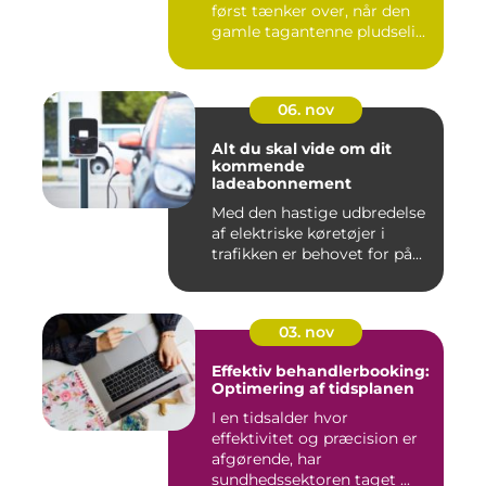
først tænker over, når den
gamle tagantenne pludseli...
06. nov
Alt du skal vide om dit
kommende
ladeabonnement
Med den hastige udbredelse
af elektriske køretøjer i
trafikken er behovet for på...
03. nov
Effektiv behandlerbooking:
Optimering af tidsplanen
I en tidsalder hvor
effektivitet og præcision er
afgørende, har
sundhedssektoren taget ...