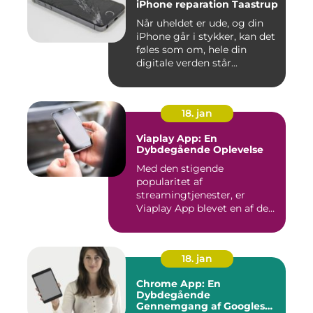
iPhone reparation Taastrup
Når uheldet er ude, og din
iPhone går i stykker, kan det
føles som om, hele din
digitale verden står...
18. jan
Viaplay App: En
Dybdegående Oplevelse
Med den stigende
popularitet af
streamingtjenester, er
Viaplay App blevet en af de
førende platforme...
18. jan
Chrome App: En
Dybdegående
Gennemgang af Googles