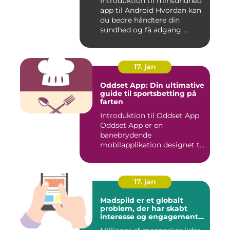
Introduktion til minsundhed
app til Android Hvordan kan
du bedre håndtere din
sundhed og få adgang ...
17. jan
Oddset App: Din ultimative
guide til sportsbetting på
farten
Introduktion til Oddset App
Oddset App er en
banebrydende
mobilapplikation designet til
sportsbetti...
17. jan
Madspild er et globalt
problem, der har skabt
interesse og engagement
fra en bred vifte af