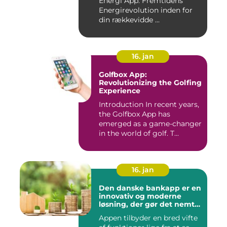
Energi App: Fremtidens
Energirevolution
Energirevolution inden for
din rækkevidde ...
16. jan
Golfbox App:
Revolutionizing the Golfing
Experience
Introduction In recent years,
the Golfbox App has
emerged as a game-changer
in the world of golf. T...
16. jan
Den danske bankapp er en
innovativ og moderne
løsning, der gør det nemt
og bekvemt for danskere
Appen tilbyder en bred vifte
at administrere deres