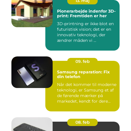
13. maj
Pionerarbejde indenfor 3D-
print: Fremtiden er her
3D-printning er ikke blot en
futuristisk vision; det er en
innovativ teknologi, der
ændrer måden vi ...
09. feb
Samsung reparation: Fix
din telefon
Når det kommer til moderne
teknologi, er Samsung et af
de førende mærker på
markedet, kendt for dere...
08. feb