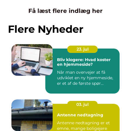
Få læst flere indlæg her
Flere Nyheder
23. jul
Bliv klogere: Hvad koster
en hjemmeside?
Når man overvejer at få
udviklet en ny hjemmeside,
er et af de første spør...
03. jul
Antenne nedtagning
Antenne nedtagning er et
emne, mange boligejere