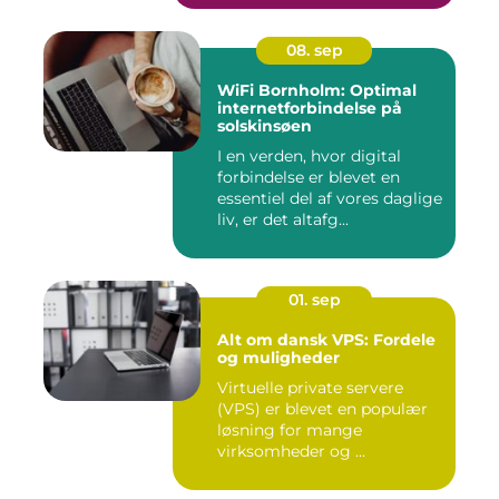
08. sep
WiFi Bornholm: Optimal
internetforbindelse på
solskinsøen
I en verden, hvor digital
forbindelse er blevet en
essentiel del af vores daglige
liv, er det altafg...
01. sep
Alt om dansk VPS: Fordele
og muligheder
Virtuelle private servere
(VPS) er blevet en populær
løsning for mange
virksomheder og ...