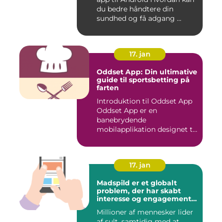
du bedre håndtere din
sundhed og få adgang ...
17. jan
Oddset App: Din ultimative
guide til sportsbetting på
farten
Introduktion til Oddset App
Oddset App er en
banebrydende
mobilapplikation designet til
sportsbetti...
17. jan
Madspild er et globalt
problem, der har skabt
interesse og engagement
fra en bred vifte af
Millioner af mennesker lider
mennesker verden over
af sult, samtidig med at