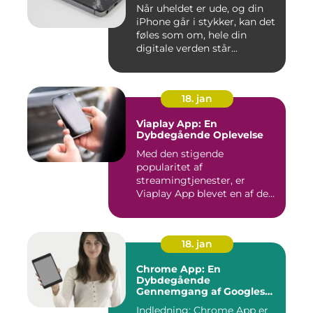
Når uheldet er ude, og din
iPhone går i stykker, kan det
føles som om, hele din
digitale verden står...
18. jan
Viaplay App: En
Dybdegående Oplevelse
Med den stigende
popularitet af
streamingtjenester, er
Viaplay App blevet en af de
førende platforme...
18. jan
Chrome App: En
Dybdegående
Gennemgang af Googles
Revolutionerende Web-
Indledning: Chrome App er