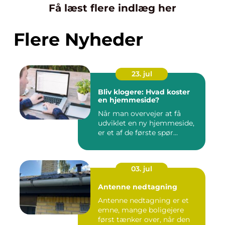
Få læst flere indlæg her
Flere Nyheder
23. jul
Bliv klogere: Hvad koster
en hjemmeside?
Når man overvejer at få
udviklet en ny hjemmeside,
er et af de første spør...
03. jul
Antenne nedtagning
Antenne nedtagning er et
emne, mange boligejere
først tænker over, når den