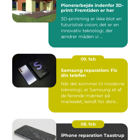
Pionerarbejde indenfor 3D-
print: Fremtiden er her
3D-printning er ikke blot en
futuristisk vision; det er en
innovativ teknologi, der
ændrer måden vi ...
09. feb
Samsung reparation: Fix
din telefon
Når det kommer til moderne
teknologi, er Samsung et af
de førende mærker på
markedet, kendt for dere...
08. feb
iPhone reparation Taastrup