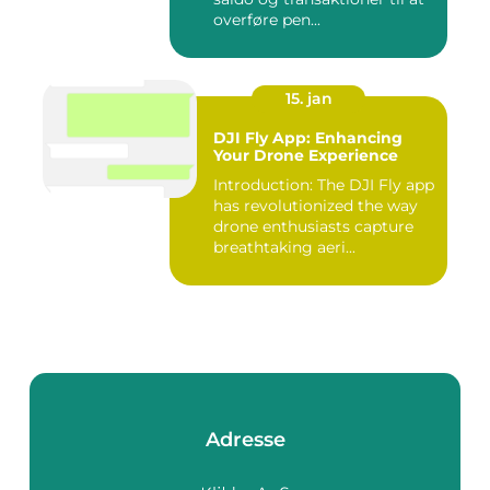
overføre pen...
15. jan
DJI Fly App: Enhancing
Your Drone Experience
Introduction: The DJI Fly app
has revolutionized the way
drone enthusiasts capture
breathtaking aeri...
Adresse