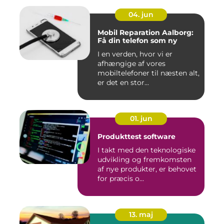
04. jun
Mobil Reparation Aalborg:
Få din telefon som ny
I en verden, hvor vi er
afhængige af vores
mobiltelefoner til næsten alt,
er det en stor...
01. jun
Produkttest software
I takt med den teknologiske
udvikling og fremkomsten
af nye produkter, er behovet
for præcis o...
13. maj