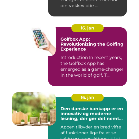
din rækkevidde ...
16. jan
Golfbox App:
Revolutionizing the Golfing
Experience
Introduction In recent years,
the Golfbox App has
emerged as a game-changer
in the world of golf. T...
16. jan
Den danske bankapp er en
innovativ og moderne
løsning, der gør det nemt
og bekvemt for danskere
Appen tilbyder en bred vifte
at administrere deres
af funktioner lige fra at se
økonomiske forhold
saldo og transaktioner til at