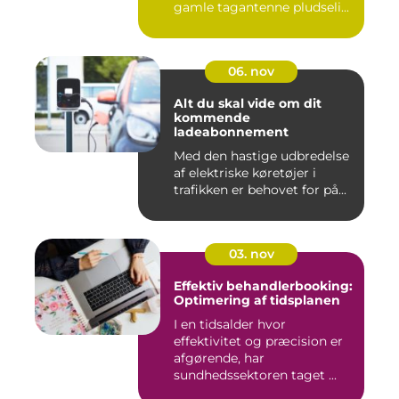
gamle tagantenne pludseli...
06. nov
Alt du skal vide om dit
kommende
ladeabonnement
Med den hastige udbredelse
af elektriske køretøjer i
trafikken er behovet for på...
03. nov
Effektiv behandlerbooking:
Optimering af tidsplanen
I en tidsalder hvor
effektivitet og præcision er
afgørende, har
sundhedssektoren taget ...