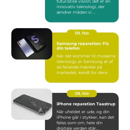
futuristisk vision; det er en
innovativ teknologi, der
ændrer måden vi ...
09. feb
Samsung reparation: Fix
din telefon
Når det kommer til moderne
teknologi, er Samsung et af
de førende mærker på
markedet, kendt for dere...
08. feb
iPhone reparation Taastrup
Når uheldet er ude, og din
iPhone går i stykker, kan det
føles som om, hele din
digitale verden står...