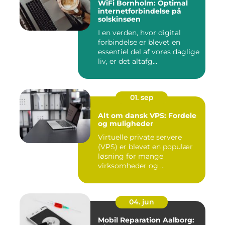
WiFi Bornholm: Optimal
internetforbindelse på
solskinsøen
I en verden, hvor digital
forbindelse er blevet en
essentiel del af vores daglige
liv, er det altafg...
01. sep
Alt om dansk VPS: Fordele
og muligheder
Virtuelle private servere
(VPS) er blevet en populær
løsning for mange
virksomheder og ...
04. jun
Mobil Reparation Aalborg: