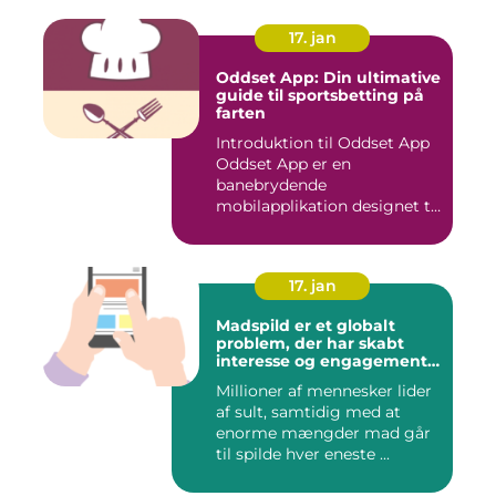
17. jan
Oddset App: Din ultimative
guide til sportsbetting på
farten
Introduktion til Oddset App
Oddset App er en
banebrydende
mobilapplikation designet til
sportsbetti...
17. jan
Madspild er et globalt
problem, der har skabt
interesse og engagement
fra en bred vifte af
Millioner af mennesker lider
mennesker verden over
af sult, samtidig med at
enorme mængder mad går
til spilde hver eneste ...