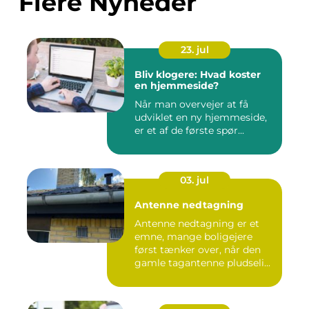
Flere Nyheder
23. jul
Bliv klogere: Hvad koster
en hjemmeside?
Når man overvejer at få
udviklet en ny hjemmeside,
er et af de første spør...
03. jul
Antenne nedtagning
Antenne nedtagning er et
emne, mange boligejere
først tænker over, når den
gamle tagantenne pludseli...