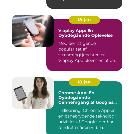
18. jan
Viaplay App: En
Dybdegående Oplevelse
Med den stigende
popularitet af
streamingtjenester, er
Viaplay App blevet en af de
førende platforme...
18. jan
Chrome App: En
Dybdegående
Gennemgang af Googles
Revolutionerende Web-
Indledning: Chrome App er
applikationer
en banebrydende teknologi
udviklet af Google, der har
ændret måden vi bru...