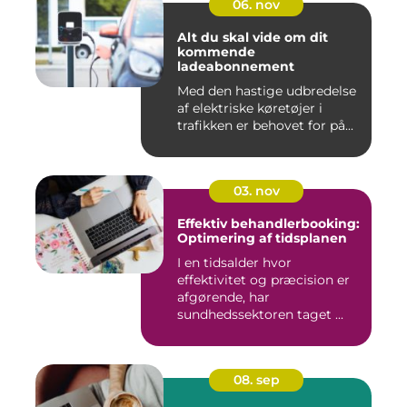
06. nov
Alt du skal vide om dit
kommende
ladeabonnement
Med den hastige udbredelse
af elektriske køretøjer i
trafikken er behovet for på...
03. nov
Effektiv behandlerbooking:
Optimering af tidsplanen
I en tidsalder hvor
effektivitet og præcision er
afgørende, har
sundhedssektoren taget ...
08. sep