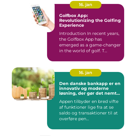
16. jan
Golfbox App:
Revolutionizing the Golfing
Experience
Introduction In recent years,
the Golfbox App has
emerged as a game-changer
in the world of golf. T...
16. jan
Den danske bankapp er en
innovativ og moderne
løsning, der gør det nemt
og bekvemt for danskere
Appen tilbyder en bred vifte
at administrere deres
af funktioner lige fra at se
økonomiske forhold
saldo og transaktioner til at
overføre pen...