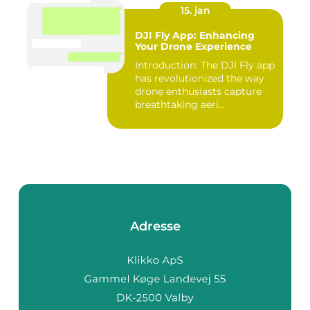
15. jan
DJI Fly App: Enhancing
Your Drone Experience
Introduction: The DJI Fly app
has revolutionized the way
drone enthusiasts capture
breathtaking aeri...
Adresse