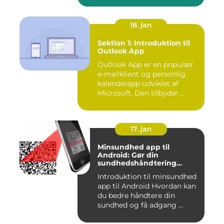
18. jan
Sektion 1: Introduktion til
Outlook App
Outlook App er en populær
e-mailklient og personlig
kalenderapp udviklet af
Microsoft. Den tilbyder ...
17. jan
Minsundhed app til
Android: Gør din
sundhedshåndtering
nemmere og mere effektiv
Introduktion til minsundhed
app til Android Hvordan kan
du bedre håndtere din
sundhed og få adgang ...