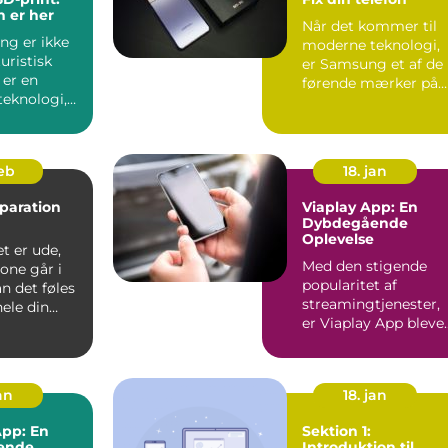
 er her
Når det kommer til
ng er ikke
moderne teknologi,
uristisk
er Samsung et af de
 er en
førende mærker på
teknologi,
markedet, kendt for
r måden vi
dere...
feb
18. jan
paration
Viaplay App: En
Dybdegående
Oplevelse
t er ude,
Med den stigende
one går i
popularitet af
an det føles
streamingtjenester,
ele din
er Viaplay App bleve
rden står...
en af de førende
platforme...
an
18. jan
pp: En
Sektion 1:
ende
Introduktion til