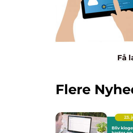
Få l
Flere Nyhe
23. j
Bliv klog
koster en