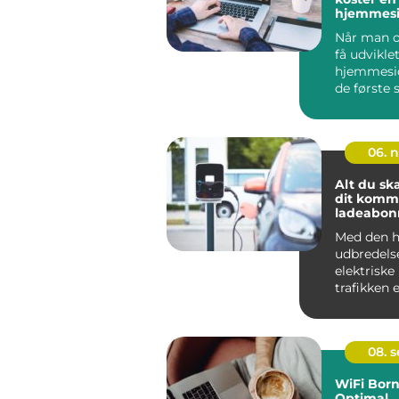
hjemmesi
Når man o
få udvikle
hjemmeside
de første s
06. 
Alt du sk
dit kom
ladeabo
Med den h
udbredels
elektriske 
trafikken 
for på...
08. 
WiFi Bor
Optimal