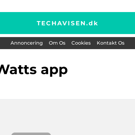
TECHAVISEN.
dk
Annoncering
Om Os
Cookies
Kontakt Os
watts app