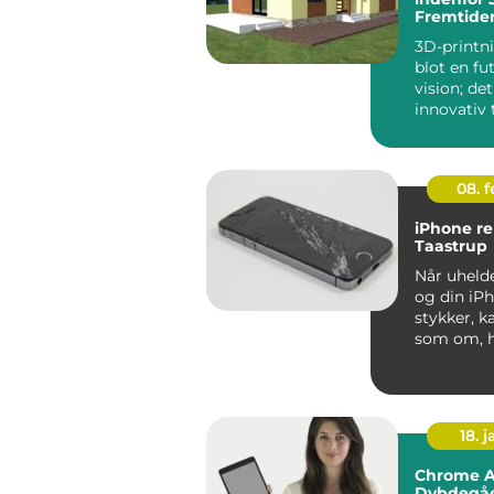
Fremtiden
3D-printni
blot en fut
vision; det
innovativ 
der ændre
...
08. 
iPhone re
Taastrup
Når uhelde
og din iPh
stykker, k
som om, h
digitale ve
18. j
Chrome A
Dybdegå