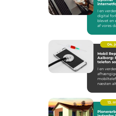
internetf
på solski
I en verde
digital fo
blevet en 
af vores da
det altafg..
04. 
Mobil Rep
Aalborg: 
telefon s
I en verden
afhængige
mobiltelef
næsten alt
stor...
13. 
Pionerarb
indenfor 