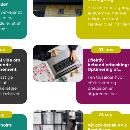
de?
Antenne nedtagning
vervejer at
er et emne, mange
t en ny
boligejere først
, er et af
tænker over, når den
pør...
gamle tagantenne
pludseli...
nov
03. nov
al vide om
Effektiv
mende
behandlerbooking:
nnement
Optimering af
tidsplanen
astige
I en tidsalder hvor
e af
effektivitet og
køretøjer i
præcision er
er behovet
afgørende, har
sundhedssektoren
taget ...
sep
01. sep
nholm:
Alt om dansk VPS:
Fordele og