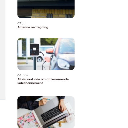
03. jul
Antenne nedtagning
06. nov
Alt du skal vide om dit kommende
ladeabonnement