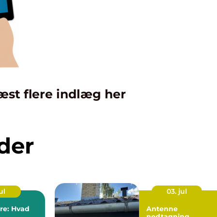
æst flere indlæg her
der
ul
03. jul
ere: Hvad
Antenne
nedtagning