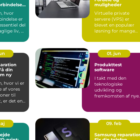
orbindelse
muligheder
nsøen
n, hvor
Virtuelle private
rbindelse er
servere (VPS) er
essentiel del
blevet en populær
glige liv, er
løsning for mange
.
virksomheder og ...
jun
01. jun
aration
Produkttest
Få din
software
om ny
I takt med den
, hvor vi er
teknologiske
 af vores
udvikling og
oner til
fremkomsten af nye
, er det en
produkter, er behove
for præcis o...
maj
09. feb
ejde
Samsung reparatio
3D-print:
Fix din telefon