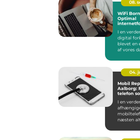
08. 
WiFi Bor
Optimal
internetf
på solski
I en verde
digital fo
blevet en 
af vores da
det altafg..
04. 
Mobil Rep
Aalborg: 
telefon s
I en verden
afhængige
mobiltelef
næsten alt
stor...