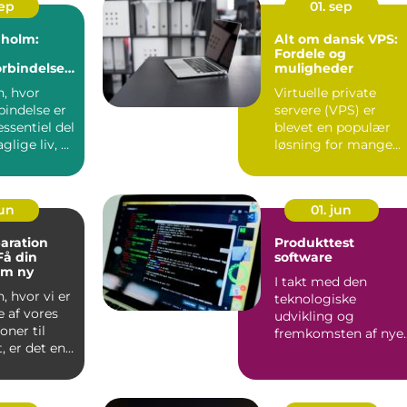
sep
01. sep
nholm:
Alt om dansk VPS:
Fordele og
orbindelse
muligheder
nsøen
n, hvor
Virtuelle private
rbindelse er
servere (VPS) er
essentiel del
blevet en populær
glige liv, er
løsning for mange
.
virksomheder og ...
jun
01. jun
aration
Produkttest
Få din
software
om ny
I takt med den
, hvor vi er
teknologiske
 af vores
udvikling og
oner til
fremkomsten af nye
, er det en
produkter, er behove
for præcis o...