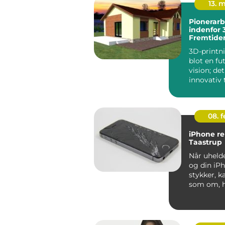
13. 
Pionerarb
indenfor 
Fremtiden
3D-printni
blot en fut
vision; det
innovativ 
der ændre
...
08. 
iPhone re
Taastrup
Når uhelde
og din iPh
stykker, k
som om, h
digitale ve