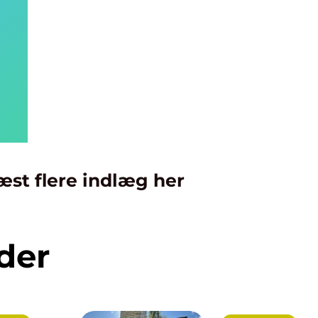
æst flere indlæg her
der