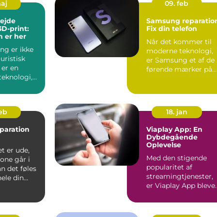
maj
09. feb
ejde
Samsung reparatio
3D-print:
Fix din telefon
 er her
Når det kommer til
ng er ikke
moderne teknologi,
uristisk
er Samsung et af de
 er en
førende mærker på
teknologi,
markedet, kendt for
r måden vi
dere...
feb
18. jan
paration
Viaplay App: En
Dybdegående
Oplevelse
t er ude,
Med den stigende
one går i
popularitet af
an det føles
streamingtjenester,
ele din
er Viaplay App bleve
rden står...
en af de førende
platforme...