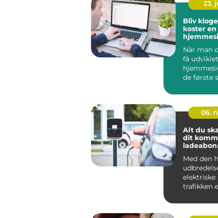
23. j
Bliv klog
koster en
hjemmesi
Når man o
få udvikle
hjemmeside
de første s
06. 
Alt du sk
dit kom
ladeabo
Med den h
udbredels
elektriske 
trafikken 
for på...