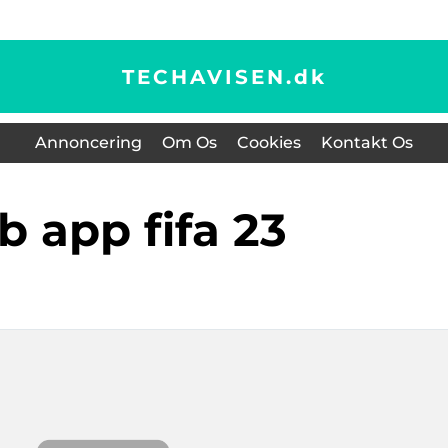
TECHAVISEN.
dk
Annoncering
Om Os
Cookies
Kontakt Os
eb app fifa 23