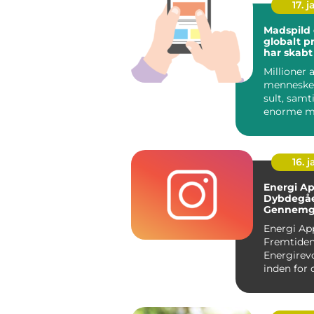
17. j
Madspild 
globalt p
har skabt
og engag
Millioner a
en bred vi
mennesker
menneske
over
sult, samt
enorme 
mad går ti
hver eneste
16. j
Energi Ap
Dybdegå
Gennemg
Fremtide
Energi Ap
Energirev
Fremtide
Energirev
inden for 