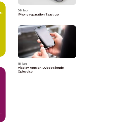
08. feb
n:
iPhone reparation Taastrup
18. jan
Viaplay App: En Dybdegående
Oplevelse
t