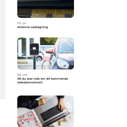
03. jul
Antenne nedtagning
06. nov
Alt du skal vide om dit kommende
ladeabonnement