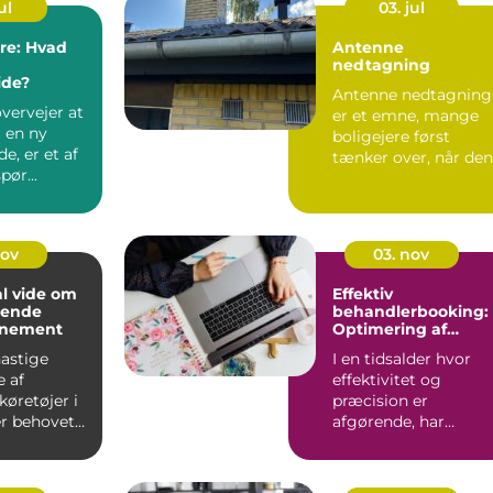
ul
03. jul
ere: Hvad
Antenne
nedtagning
de?
Antenne nedtagning
vervejer at
er et emne, mange
t en ny
boligejere først
, er et af
tænker over, når den
pør...
gamle tagantenne
pludseli...
nov
03. nov
al vide om
Effektiv
mende
behandlerbooking:
nnement
Optimering af
tidsplanen
astige
I en tidsalder hvor
e af
effektivitet og
køretøjer i
præcision er
er behovet
afgørende, har
sundhedssektoren
taget ...